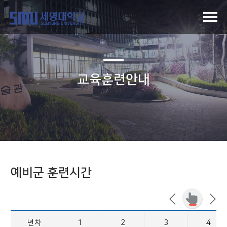
교육훈련안내
예비군 훈련시간
년차
1
2
3
4