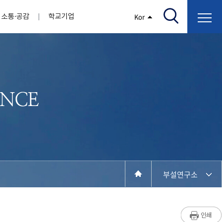
소통·공감
학교기업
Kor
/고지서출력/납부조회)
AI융합대학
부속기관
정보광장(자료실)
보건바이오대학
 기관
AI컴퓨터학부
간호학과
스마트IT학부
작업치료학과
지원
센터
대학일자리플러스센터
정보보호
학술저서발간 지원
장애학생지원센터
채용공고
인권센터
학습역량강화
, 회의록)
전기공학과
임상병리학과
개
소개
원과 친족관계에 있는 교직원 현황
전자공학과
바이오제약산업학부
경비 지원
부설연구소 학술회의 개최 경비 지원
취업진로상담
지원서비스
건축학과
바이오코스메틱학과
학생증발급
입학관리본부
수강신청
국제교류처
취ㆍ창업지원처
장애학생도우미
건설환경공학과
뷰티케어학과
수강신청
찾아오시는길
동물실험윤리위원회
환경에너지학과
바이오식품영양학부
제작학
동일과목전공인정
전기전자공학과
동물보건학과
세빈샵(온라인학생창업몰)
융합학
재수강
재난안전학과
생활체육학과
학생사회봉사
학생위원회
수강포기
학생생활관
보건진료소
예비군연대
보건안전공학과
반려동물산업학과
부설연구소
계절학기
한의과대학
교양대학
연계전공
수강신청 장바구니 제도
자율전공학부
세명소개
라디오CM
출석/시험
성인학습자학과
저널리즘연구소
시험
라이프복지상담학과
입학/취업