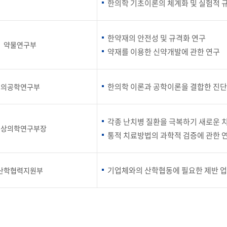
한의학 기초이론의 체계화 및 실험적 
부속제천한방병원
부속충주한방병원
교환학생
교양교육 체계도
전공 체계도
비교과 
해외어학연수
장학제도
장학금신청ㆍ지급
장학캘린
국외인턴십
기관
한약재의 안전성 및 규격화 연구
교수노동조합
내
자기설계 해외배낭연수
약물연구부
캠퍼스투어
오시는길
통학버스 안내
약재를 이용한 신약개발에 관한 연구
통학버스 운행안내
통학버스 출발장소
대학생 병무행정(군입영)
전역 후 복학
서발급
한의학 이론과 공학이론을 결합한 진단
의공학연구부
대
예비군연대소개
전입신청안내
교육훈
실
각종 난치병 질환을 극복하기 새로운 치
임상의학연구부장
통적 치료방법의 과학적 검증에 관한 
TC)
ROTC란
학군단소개
uidance
전과/복수(부)·학생설계
학생설계전공 사례
ROTC제도란?
지휘관 소개
 안내 프
Q&A
기업체와의 산학협동에 필요한 제반 업
산학협력지원부
제도의 특징
업무담당자 소개
임관식
학습활동
소대장 생활
봉사활동
후보생 및 임관 후 혜택
예도
교내교육 및 입영훈련
체육활동