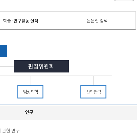
과
저널리즘연구소 소개
수업시간/결석계
건강생활학과(준비중)
심역량
구성원소개
전자출결
대학/대학원
스템공학
연구 및 자료실
강의건물 약자표시
학술·연구활동 실적
논문집 검색
공
출판물
성적
특별학점
학사지원
편의시설
교목/교화/교가
세명대 UI
대학현황
성적열람 및 정정,성적인정
편의점
상징물
심볼마크
교직원현황
대학생활
유급
학생식당
교가
로고타입
학생현황
학사경고
학생휴게실
전용색상
시설현황
연구/산학
학년/학기 재이수
서점
시그니처
요람집
마이크로디그리
학·석사연계과정
편집위원회
우편취급국
세명 캐릭터
기관/시설
마이크로디그리 안내
복사실
업무추진비 집행내역
등록금심의위원회
학적변동(휴학·복학·제적·재입학)
졸업(수료)
웰니스센터
력센터
기술사업화센터
중소기업산학협력센터
SMU Story
등록금심의위원회
휴학
졸업
65번가
등록금심의위원회 회의록
임상 의학
산학 협력
상시험센터(SMCTC)
ANCHOR사업단
복학
졸업연기
소통·공감
단양군어린이급식관리지원센터
자퇴
조기졸업
연구부
지원부
러스사업추진단
단양군농촌활성화지원센터
제적
졸업논문
, 금) 이용 안내
학교기업
연구
재입학
학년별 수료학점
증제
홈페이지가이드
 관한 연구
획 체계
교육 체계도
특성화 체계도