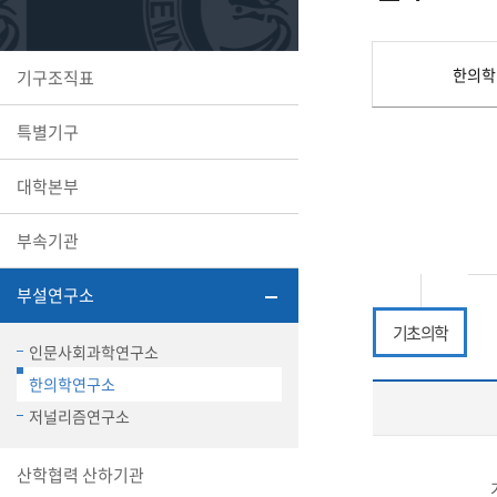
또꼬마김
학생복지
민송백일
세명교육
한의학
기구조직표
대학원
시설이용
해카톤 경
대학소개
특별기구
평생교육
대학본부
부속기관
산학협력 
부설연구소
기초 의학
인문사회과학연구소
연구부
한의학연구소
통학버스
저널리즘연구소
국제교류
산학협력 산하기관
세명2030+
부속병원