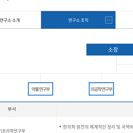
첨단바이오융합학
밥
인문사회과학연구소 소개
한의학연구소 소개
장
온라인접수시스템
건학이념
세명인재상
인재상과 5대핵
AI융합전공
연구소 조직
연구소 조직
스마트이차전지시
학술·연구활동 실적
학술·연구활동 실적
연구소 소개
연구소 조직
센서반도체융합전
논문집
논문집 검색
진대회
일반ㆍ경영행정복지대학원
저널리즘대학원
학생생활관
온라인접수시스템
보건진료소
체육시설
Why SMU
세명대 History
대학연혁
공지사항 및 자료실
2020년대
연구소소개
원
2010년대
연구소 조직
소장
2000년대
학술·연구활동 실적
1990년대
논문집 검색
국내대학 학점교류
전과ㆍ복수(부)전공
1980년대
전과
예결산공고(감사보고)
적립금운용현황
산하기관
복수(부)전공
산학협력단
세명창업보육센터
지역협
예산공고
결산공고
약물 연구부
의공학 연구부
도심관광활성화센터
화장품·건강기능식품 임
대학평의원회
기금운용심의회
제천시어린이·사회복지급식관리지원센터
대학평의원회
기금운용심의회
제천시농촌협약지원센터
제천시농촌활력플
통학증(월 정기권) 이용 안내
통학버스 편도(월
부서
대학평의원회 회의록
기금운용심의회 회의록
제천시탄소중립지원센터
학적부사항정정
교육과정
CHARM인
한의학 원전의 체계적인 정리 및 국역에
국내외 교류현황
해외프로그램
기초의학연구부
기본방향
비전 및 전략설정과정
발전계