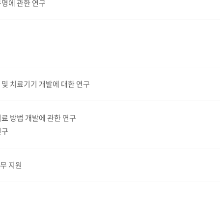
규명에 관한 연구
교육체계
더
국가장학금·학자금대출
국외여행/유학
병무관련사이트
 및 치료기기 개발에 대한 연구
련안내
훈련연기/보류안내
훈련장 안내
료 방법 개발에 관한 연구
연구
지원안내
공지사항
전공 관련
진로 컨설팅 우수사례
지원/선발절차
무 지원
모집일정
전공·진로 안내영상
선발방법
선발요소/배점
지원자격
세부선발방법