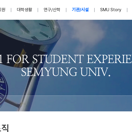
지원
대학생활
연구/산학
기관/시설
SMU Story
안내영상
단
표
MU
설립자발자취
입학홈페이지
인문예술대학
산학협력단 소개
이사장인사말
입학정보통합시스템(합격조회
연구지원
사회과학대학
지식재산권
법인소개
미디어콘텐츠창작학과
경찰학과
자매회사 및
외국어학부
행정학과
임원현황
지원
처
일반ㆍ경영행정복지대학원
학생상담/심리
교내학술연구비 지원
교육혁신·학생성공본부
일반공지
장학 및 학사안내
권익보호
국제학술지 논문게재 
대학혁신사업단
저널리즘대학원
사회봉사지원
입찰공고
아트앤산업디자인학과
법학과
이사회(개최
센터 및 조직소
실내디자인학과
부동산지적학과
학교법인 임
국제학술회의 참가경비 지원
교원(강사,겸임교원포함)채용정보
학술대회 참가
행사안내
규정집
시각·영상디자인학과
소방방재학과
onal
아
교직과정안내
교무연구처
기획실
학생처
연계전공
사무처
주요업무
패션디자인학과
경영학과
실
교직교육 목적 및 교육목표
연계전공안내
인사말
역대총장
봉사단운영
세명대학교 연구윤리
산학협력단
생명윤리위원회
공연예술학과
회계세무금융학과
이수안내
e-Book디자인ㆍ
제8,9대 총장 이용걸
영화웹툰애니메이션학과
글로벌물류학과
포츠 아카데
원처
취·창업지원처 소개
학생종합경력시스템
교직과목 해설
정밀의료인공지능
제6,7대 총장 김유성
미디어문화학부
호텔경영학과
업단
U
대학축제
학생자치기구
학생커뮤니티
신청서 다운로드
화장품생명융합학
학술정보원
학생활동
캠퍼스풍경
평생교육원
편집방송국
제5대 총장 김광림
관광경영학과
총학생회
천연물소재융합학
제4대 총장 염재선
항공서비스학과
eLap 다이
공자학원
총대의원회
제약바이오융합학
제3대 총장 권영우
광고홍보학과
MU
세명소식지
홍보동영상
홍보포스터
커뮤니티 연합회
AI천연물개발
초대학장 제1,2대 총장 김엽
사회복지학과
소
조직
AI천연물콘텐츠
dLap 또
인문사회과학연구소
한의학연구소
상담심리학과