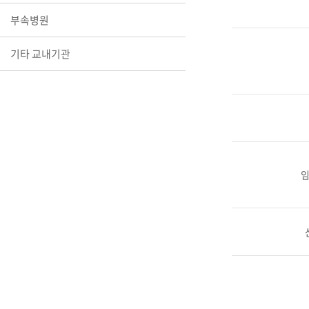
장학안내
부속병원
기타 교내
기타 교내기관
캠퍼스안
학칙규정
병무행정
제ㆍ증명
발전기금
예비군연
학사자료
학군단(RO
Career G
(전공·진로
로그램)