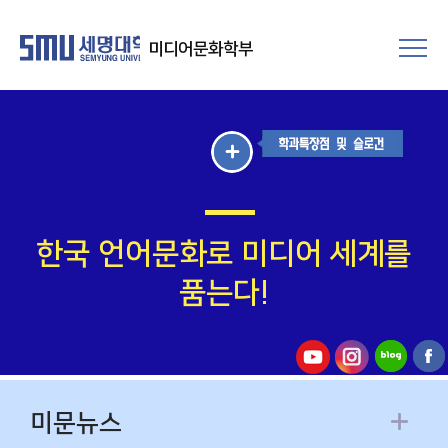
미
포
문
토
미디어문화학부
한
갤
컷
러
리
한국 언어문화로 미디어 세계를
품는다!
미문뉴스