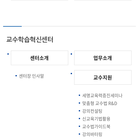
교수학습혁신센터
센터소개
업무소개
센터장 인사말
교수지원
세명교육력증진세미나
맞춤형 교수법 R&D
강의컨설팅
신교육기법활용
교수법가이드북
강의바터링