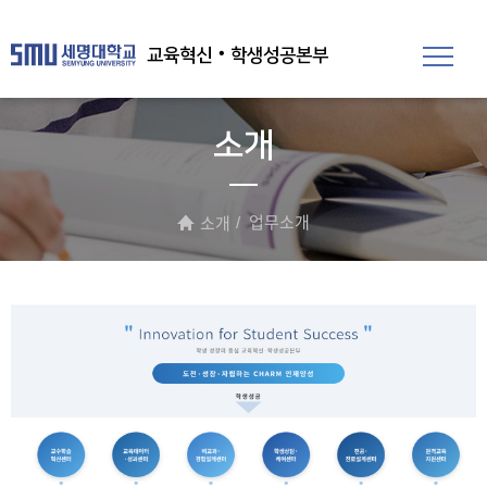
교육혁신‧학생성공본부
소개
업무소개
소개