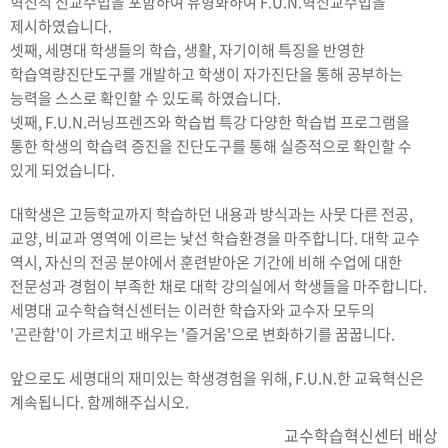
혁신적 신교수법을 포함하여 유형화하여 F.U.N.혁신교수법을
제시하였습니다.
셋째, 세명대 학생들의 학습, 생활, 자기이해 특징을 반영한
학습역량진단도구를 개발하고 학생이 자가진단을 통해 공부하는
능력을 스스로 확인할 수 있도록 하였습니다.
넷째, F.U.N.러닝프렌즈와 학습법 특강 다양한 학습법 프로그램을
통한 학생의 학습력 증진을 진단도구를 통해 실증적으로 확인할 수
있게 되었습니다.
대학생은 고등학교까지 학습하던 내용과 방식과는 사뭇 다른 전공,
교양, 비교과 영역에 이르는 낯선 학습환경을 마주합니다. 대학 교수
역시, 자신의 전공 분야에서 훈련받아온 기간에 비해 수업에 대한
전문성과 경험이 부족한 채로 대학 강의실에서 학생들을 마주합니다.
세명대 교수학습혁신센터는 이러한 학습자와 교수자 모두의
'곤란함'이 가르치고 배우는 '즐거움'으로 변화하기를 꿈꿉니다.​
앞으로도 세명대의 재미있는 학생경험을 위해, F.U.N.한 교육혁신은
계속됩니다. 함께해주십시오.
교수학습혁신센터 배상