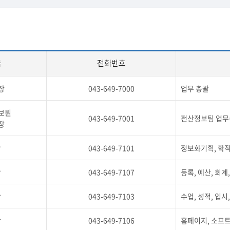
급
전화번호
장
043-649-7000
업무 총괄
보원
043-649-7001
전산정보팀 업무
장
장
043-649-7101
정보화기획, 학적
장
043-649-7107
등록, 예산, 회계
장
043-649-7103
수업, 성적, 입시
당
043-649-7106
홈페이지, 소프트