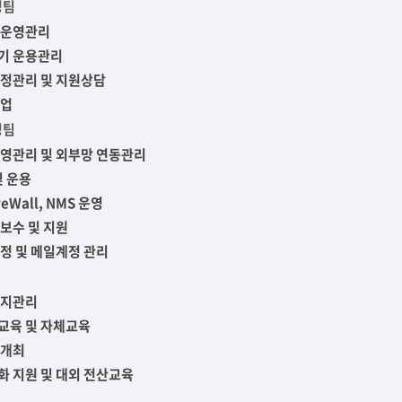
영팀
학군단 건물
 운영관리
기 운용관리
내
SETOPIA
컴퓨터 실습실
디지털자료실
정관리 및 지원상담
백업
영팀
영관리 및 외부망 연동관리
및 운용
reWall, NMS 운영
보수 및 지원
정 및 메일계정 관리
유지관리
교육 및 자체교육
 개최
 지원 및 대외 전산교육