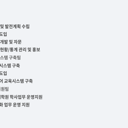
부속제천한방병원
부속충주한방병원
교환학생
교양교육 체계도
전공 체계도
비교과 
해외어학연수
장학제도
장학금신청ㆍ지급
장학캘린
국외인턴십
기관
교수노동조합
내
자기설계 해외배낭연수
및 발전계획 수립
캠퍼스투어
오시는길
통학버스 안내
도입
통학버스 운행안내
통학버스 출발장소
개발 및 자문
대학생 병무행정(군입영)
전역 후 복학
서발급
현황/통계 관리 및 홍보
스템 구축팀
대
예비군연대소개
전입신청안내
교육훈
시스템 구축
실
도입
TC)
어 교육시스템 구축
ROTC란
학군단소개
uidance
지원팀
전과/복수(부)·학생설계
학생설계전공 사례
ROTC제도란?
지휘관 소개
 안내 프
Q&A
대학원 학사업무 운영지원
제도의 특징
업무담당자 소개
임관식
학습활동
 업무 운영 지원
소대장 생활
봉사활동
후보생 및 임관 후 혜택
예도
교내교육 및 입영훈련
체육활동