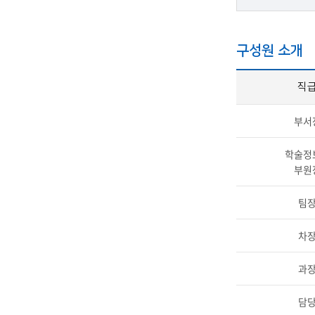
구성원 소개
직
부서
학술정
부원
팀
차
과
담