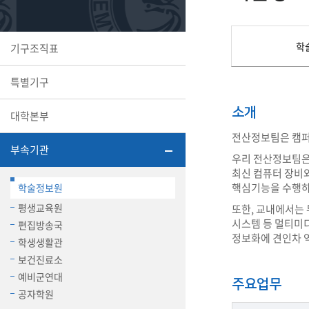
또꼬마김
학생복지
민송백일
세명교육
대학원
학
기구조직표
시설이용
해카톤 경
대학소개
특별기구
평생교육
소개
대학본부
전산정보팀은 캠퍼스
부속기관
우리 전산정보팀은 『
최신 컴퓨터 장비와 
산학협력 
핵심기능을 수행하
학술정보원
평생교육원
또한, 교내에서는 
시스템 등 멀티미
편집방송국
정보화에 견인차 역
통학버스
학생생활관
보건진료소
예비군연대
주요업무
국제교류
공자학원
세명2030+
부속병원