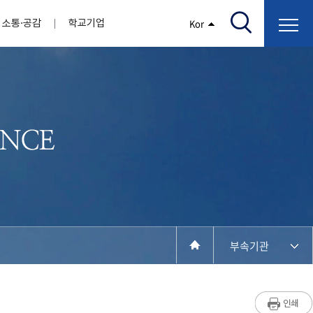
소통·공감
학교기업
Kor
/고지서출력/납부조회)
AI융합대학
부속기관
정보광장(자료실)
보건바이오대학
 기관
AI컴퓨터학부
간호학과
스마트IT학부
작업치료학과
지원
센터
대학일자리플러스센터
정보보호
학술저서발간 지원
장애학생지원센터
채용공고
인권센터
학습역량강화
, 회의록)
전기공학과
임상병리학과
개
소개
원과 친족관계에 있는 교직원 현황
전자공학과
바이오제약산업학부
경비 지원
부설연구소 학술회의 개최 경비 지원
취업진로상담
지원서비스
건축학과
바이오코스메틱학과
학생증발급
입학관리본부
수강신청
국제교류처
취ㆍ창업지원처
장애학생도우미
건설환경공학과
뷰티케어학과
수강신청
찾아오시는길
동물실험윤리위원회
환경에너지학과
바이오식품영양학부
제작학
동일과목전공인정
전기전자공학과
동물보건학과
세빈샵(온라인학생창업몰)
융합학
재수강
재난안전학과
생활체육학과
학생사회봉사
학생위원회
수강포기
학생생활관
보건진료소
예비군연대
보건안전공학과
반려동물산업학과
부속기관
계절학기
한의과대학
교양대학
연계전공
수강신청 장바구니 제도
자율전공학부
성인학습자학과
세명소개
라디오CM
출석/시험
라이프복지상담학과
저널리즘연구소
시험
건강생활학과
입학/취업