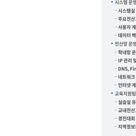
시스템 운
시스템실
주요전산
IT지원안
사용자 계
데이터 
전산망 운
학내망 운
IP 관리 
DNS, Fi
네트워크 
인터넷 계
교육지원팀
실습실 
교내전산
경진대회
지역정보화