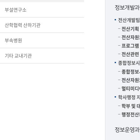
장학안내
정보개발과
부설연구소
전산개발팀
기타 교내
산학협력 산하기관
캠퍼스안
학칙규정
전산기획 
전산자원
부속병원
병무행정
프로그램 
제ㆍ증명
전산관련 
기타 교내기관
발전기금
종합정보시
예비군연
종합정보
학사자료
전산자원
학군단(RO
멀티미디
Career G
학사행정 
(전공·진로
학부 및 
로그램)
행정전산화
정보운영과