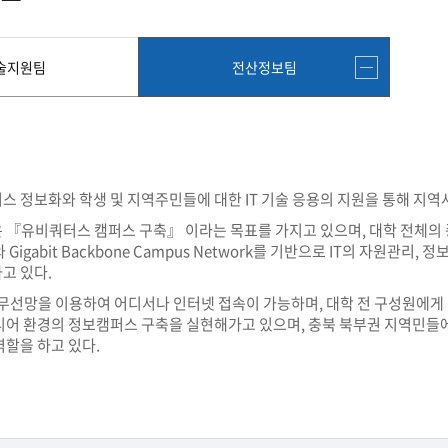
첨단바이오융합학
밥
인문사회과학연구소 소개
한의학연구소 소개
장
온라인접수시스템
건학이념
세명인재상
인재상과 5대핵
AI융합전공
연구소 조직
연구소 조직
스마트이차전지시
학술·연구활동 실적
학술·연구활동 실적
일반ㆍ경영행정복지대학원
저널리즘대학원
술지원팀
전산정보팀
센서반도체융합전
논문집
논문집 검색
진대회
학생생활관
온라인접수시스템
보건진료소
체육시설
Why SMU
세명대 History
대학연혁
공지사항 및 자료실
원
2020년대
연구소소개
2010년대
연구소 조직
2000년대
학술·연구활동 실적
 정보화와 학생 및 지역주민들에 대한 IT 기술 응용의 지원을 통해 지역
1990년대
논문집 검색
국내대학 학점교류
전과ㆍ복수(부)전공
1980년대
유비쿼터스 캠퍼스 구축』 이라는 목표를 가지고 있으며, 대학 전체의 종합 IT(I
전과
예결산공고(감사보고)
적립금운용현황
Gigabit Backbone Campus Network를 기반으로 IT의 자원
산하기관
복수(부)전공
고 있다.
산학협력단
세명창업보육센터
지역협
예산공고
결산공고
도심관광활성화센터
화장품·건강기능식품 임
무선망을 이용하여 어디서나 인터넷 접속이 가능하며, 대학 전 구성원에게 E-
디어 환경의 정보캠퍼스 구축을 실현해가고 있으며, 충북 북부권 지역민들
대학평의원회
기금운용심의회
제천시어린이·사회복지급식관리지원센터
할을 하고 있다.
대학평의원회
기금운용심의회
제천시농촌협약지원센터
제천시농촌활력플
통학증(월 정기권) 이용 안내
통학버스 편도(월
대학평의원회 회의록
기금운용심의회 회의록
제천시탄소중립지원센터
학적부사항정정
교육과정
CHARM인
국내외 교류현황
해외프로그램
기본방향
비전 및 전략설정과정
발전계