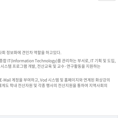
과
저널리즘연구소 소개
수업시간/결석계
심역량
구성원소개
전자출결
대학/대학원
스템공학
연구 및 자료실
강의건물 약자표시
공
출판물
성적
특별학점
학사지원
편의시설
교목/교화/교가
세명대 UI
대학현황
성적열람 및 정정,성적인정
편의점
상징물
심볼마크
교직원현황
대학생활
유급
학생식당
교가
로고타입
학생현황
학사경고
학생휴게실
전용색상
시설현황
연구/산학
학년/학기 재이수
서점
사회 정보화에 견인차 역할을 하고있다.
시그니처
요람집
마이크로디그리
학·석사연계과정
우편취급국
세명 캐릭터
기관/시설
nformation Technology)를 관리하는 부서로, IT 기획 및 도입,
마이크로디그리 안내
복사실
업무추진비 집행내역
등록금심의위원회
관리, 정보시스템 프로그램 개발, 전산교육 및 교수·연구활동을 지원하는
학적변동(휴학·복학·제적·재입학)
졸업(수료)
웰니스센터
력센터
기술사업화센터
중소기업산학협력센터
SMU Story
등록금심의위원회
휴학
졸업
65번가
등록금심의위원회 회의록
상시험센터(SMCTC)
ANCHOR사업단
Mail 계정을 부여하고, Vod 시스템 및 홈페이지와 연계된 화상강의
복학
졸업연기
소통·공감
에게도 학내 전산자원 및 각종 행사의 전산지원을 통하여 지역사회의
단양군어린이급식관리지원센터
자퇴
조기졸업
러스사업추진단
단양군농촌활성화지원센터
제적
졸업논문
, 금) 이용 안내
학교기업
재입학
학년별 수료학점
증제
홈페이지가이드
획 체계
교육 체계도
특성화 체계도