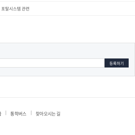
, 포탈시스템 관련
급
통학버스
찾아오시는 길