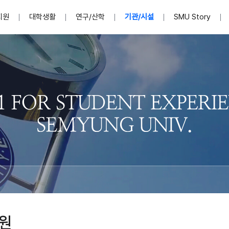
지원
대학생활
연구/산학
기관/시설
SMU Story
안내영상
단
표
MU
설립자발자취
입학홈페이지
인문예술대학
산학협력단 소개
이사장인사말
입학정보통합시스템(합격조회
연구지원
사회과학대학
지식재산권
법인소개
미디어콘텐츠창작학과
경찰학과
자매회사 및
외국어학부
행정학과
임원현황
지원
처
일반ㆍ경영행정복지대학원
학생상담/심리
교내학술연구비 지원
교육혁신·학생성공본부
일반공지
장학 및 학사안내
권익보호
국제학술지 논문게재 
대학혁신사업단
저널리즘대학원
사회봉사지원
입찰공고
아트앤산업디자인학과
법학과
이사회(개최
센터 및 조직소
실내디자인학과
부동산지적학과
학교법인 임
국제학술회의 참가경비 지원
교원(강사,겸임교원포함)채용정보
학술대회 참가
행사안내
규정집
시각·영상디자인학과
소방방재학과
onal
아
교직과정안내
교무연구처
기획실
학생처
연계전공
사무처
주요업무
패션디자인학과
경영학과
실
교직교육 목적 및 교육목표
연계전공안내
인사말
역대총장
봉사단운영
세명대학교 연구윤리
산학협력단
생명윤리위원회
공연예술학과
회계세무금융학과
이수안내
e-Book디자인ㆍ
제8,9대 총장 이용걸
영화웹툰애니메이션학과
글로벌물류학과
포츠 아카데
원처
취·창업지원처 소개
학생종합경력시스템
교직과목 해설
정밀의료인공지능
제6,7대 총장 김유성
미디어문화학부
호텔경영학과
업단
U
대학축제
학생자치기구
학생커뮤니티
신청서 다운로드
화장품생명융합학
학술정보원
학생활동
캠퍼스풍경
평생교육원
편집방송국
제5대 총장 김광림
관광경영학과
총학생회
천연물소재융합학
제4대 총장 염재선
항공서비스학과
eLap 다이
공자학원
총대의원회
제약바이오융합학
제3대 총장 권영우
광고홍보학과
MU
세명소식지
홍보동영상
홍보포스터
커뮤니티 연합회
AI천연물개발
초대학장 제1,2대 총장 김엽
사회복지학과
소
원
AI천연물콘텐츠
dLap 또
인문사회과학연구소
한의학연구소
상담심리학과