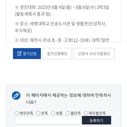
※ 경진대회: 2025년 8월 4일(월) ~ 8월 6일(수) 2박3일
(활동계획서 통과 팀)
※ 장소: 세명대학교 민송도서관 및 생활관(인성학사,
숙식제공)
※ 대상: 제천시 관내 초·중·고생(12~19세), 대학/일반
팀 당 3~4명
참가신청
참가신청확인
신청서 서식 다운로드
- 학생: 제천시 관내에 위치한 교육기관에 재학 중인
학생
- 일반: 제천시 거주 시민
※ 주제: 제천 10경 관련 이야기, 제천의병 이야기,
슬로우시티 제천 등 제천시를 알릴 수 있는 콘텐츠 제작
(영상, 애니메이션, 웹툰 형식)
이 페이지에서 제공하는 정보에 대하여 만족하시
나요?
※ 콘텐츠 제작에 필요한 장비 및 소프트웨어는 개인
지참
매우만족
만족
보통
불만족
매우불만족
참가문의: 043)649-7102, 7104