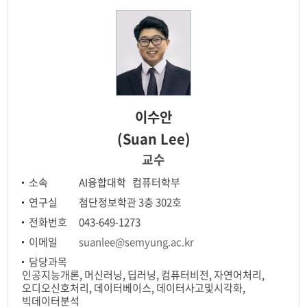
교육목표
오시는길
이수안
(Suan Lee)
교수
소속
AI융합대학 컴퓨터학부
연구실
첨단정보학관 3층 302호
전화번호
043-649-1273
이메일
suanlee@semyung.ac.kr
담당과목
인공지능개론, 머신러닝, 딥러닝, 컴퓨터비전, 자연어처리,
오디오신호처리, 데이터베이스, 데이터사고및시각화,
빅데이터분석