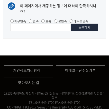
이 페이지에서 제공하는 정보에 대하여 만족하시나
요?
매우만족
만족
보통
불만족
매우불만족
개인정보처리방침
이메일무단수집거부
찾아오시는 길
27136 충청북도 제천시 세명로 65 (신월동) 세명대학교 전산정보학관 AI컴퓨터
학부
TEL.043.649.1700
FAX.043.649.1700
COPYRIGHT (C) 2017 Semyung University ALL RIGHTS RESERVED.