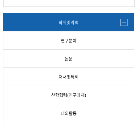
학위및약력
연구분야
논문
저서및특허
산학협력(연구과제)
대외활동