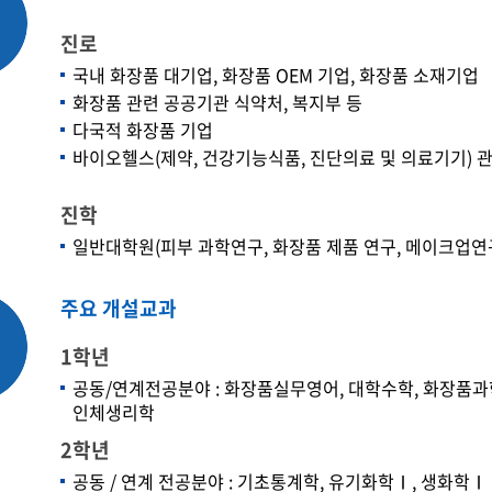
학군단 건물
진로
내
국내 화장품 대기업, 화장품 OEM 기업, 화장품 소재기업
SETOPIA
컴퓨터 실습실
디지털자료실
화장품 관련 공공기관 식약처, 복지부 등
다국적 화장품 기업
바이오헬스(제약, 건강기능식품, 진단의료 및 의료기기) 
진학
일반대학원(피부 과학연구, 화장품 제품 연구, 메이크업연
주요 개설교과
1학년
공동/연계전공분야 : 화장품실무영어, 대학수학, 화장품과
인체생리학
2학년
공동 / 연계 전공분야 : 기초통계학, 유기화학Ⅰ, 생화학Ⅰ