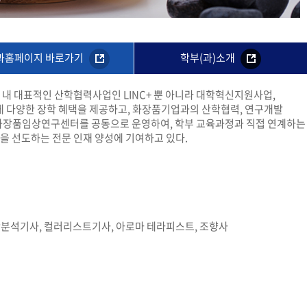
교육체계
더
국가장학금·학자금대출
과홈페이지 바로가기
학부(과)소개
내 대표적인 산학협력사업인 LINC+ 뿐 아니라 대학혁신지원사업,
국외여행/유학
병무관련사이트
 다양한 장학 혜택을 제공하고, 화장품기업과의 산학협력, 연구개발
등에 화장품임상연구센터를 공동으로 운영하여, 학부 교육과정과 직접 연계하는
을 선도하는 전문 인재 양성에 기여하고 있다.
련안내
훈련연기/보류안내
훈련장 안내
지원안내
공지사항
전공 관련
진로 컨설팅 우수사례
지원/선발절차
학분석기사, 컬러리스트기사, 아로마 테라피스트, 조향사
모집일정
전공·진로 안내영상
선발방법
선발요소/배점
지원자격
세부선발방법