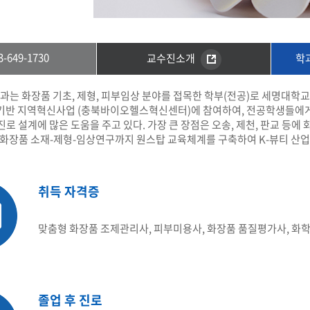
부속제천한방병원
부속충주한방병원
교환학생
교양교육 체계도
전공 체계도
비교과 
해외어학연수
장학제도
장학금신청ㆍ지급
장학캘린
국외인턴십
기관
교수노동조합
내
자기설계 해외배낭연수
3-649-1730
교수진소개
학
캠퍼스투어
오시는길
통학버스 안내
통학버스 운행안내
 화장품 기초, 제형, 피부임상 분야를 접목한 학부(전공)로 세명대학교 
통학버스 출발장소
대학생 병무행정(군입영)
전역 후 복학
기반 지역혁신사업 (충북바이오헬스혁신센터)에 참여하여, 전공학생들에게
서발급
진로 설계에 많은 도움을 주고 있다. 가장 큰 장점은 오송, 제천, 판교 
 화장품 소재-제형-임상연구까지 원스탑 교육체계를 구축하여 K-뷰티 산업
대
예비군연대소개
전입신청안내
교육훈
실
취득 자격증
TC)
ROTC란
학군단소개
uidance
전과/복수(부)·학생설계
학생설계전공 사례
ROTC제도란?
지휘관 소개
 안내 프
맞춤형 화장품 조제관리사, 피부미용사, 화장품 품질평가사, 화
Q&A
제도의 특징
업무담당자 소개
임관식
학습활동
소대장 생활
봉사활동
후보생 및 임관 후 혜택
예도
졸업 후 진로
교내교육 및 입영훈련
체육활동