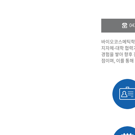
장학안내
기타 교내
캠퍼스안
04
학칙규정
병무행정
바이오코스메틱학과는
지자체-대학 협력
제ㆍ증명
경험을 쌓아 향후 
발전기금
점이며, 이를 통해
예비군연
학사자료
학군단(RO
Career G
(전공·진로
로그램)