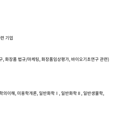
세명통통 어플리케이션
관련 기업
구, 화장품 법규/마케팅, 화장품임상평가, 바이오기초연구 관련)
학의이해, 미용학개론, 일반화학Ⅰ, 일반화학Ⅱ, 일반생물학,