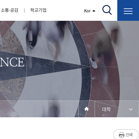
소통·공감
학교기업
Kor
/고지서출력/납부조회)
AI융합대학
부속기관
정보광장(자료실)
보건바이오대학
 기관
AI컴퓨터학부
간호학과
스마트IT학부
작업치료학과
지원
센터
대학일자리플러스센터
정보보호
학술저서발간 지원
장애학생지원센터
채용공고
인권센터
학습역량강화
, 회의록)
전기공학과
임상병리학과
개
소개
원과 친족관계에 있는 교직원 현황
전자공학과
바이오제약산업학부
경비 지원
부설연구소 학술회의 개최 경비 지원
취업진로상담
지원서비스
건축학과
바이오코스메틱학과
학생증발급
입학관리본부
수강신청
국제교류처
취ㆍ창업지원처
장애학생도우미
건설환경공학과
뷰티케어학과
수강신청
찾아오시는길
동물실험윤리위원회
환경에너지학과
바이오식품영양학부
제작학
동일과목전공인정
전기전자공학과
동물보건학과
세빈샵(온라인학생창업몰)
융합학
재수강
재난안전학과
생활체육학과
학생사회봉사
학생위원회
수강포기
학생생활관
보건진료소
예비군연대
보건안전공학과
반려동물산업학과
대학
계절학기
한의과대학
교양대학
연계전공
수강신청 장바구니 제도
자율전공학부
세명소개
라디오CM
출석/시험
성인학습자학과
저널리즘연구소
시험
라이프복지상담학과
입학/취업