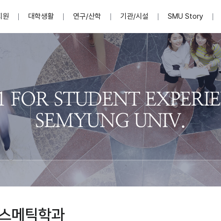
지원
대학생활
연구/산학
기관/시설
SMU Story
안내영상
단
표
MU
설립자발자취
입학홈페이지
인문예술대학
산학협력단 소개
이사장인사말
입학정보통합시스템(합격조회
연구지원
사회과학대학
지식재산권
법인소개
미디어콘텐츠창작학과
경찰학과
자매회사 및
외국어학부
행정학과
임원현황
지원
처
일반ㆍ경영행정복지대학원
학생상담/심리
교내학술연구비 지원
교육혁신·학생성공본부
일반공지
장학 및 학사안내
권익보호
국제학술지 논문게재 
대학혁신사업단
저널리즘대학원
사회봉사지원
입찰공고
아트앤산업디자인학과
법학과
이사회(개최
센터 및 조직소
실내디자인학과
부동산지적학과
학교법인 임
국제학술회의 참가경비 지원
교원(강사,겸임교원포함)채용정보
학술대회 참가
행사안내
규정집
시각·영상디자인학과
소방방재학과
onal
아
교직과정안내
교무연구처
기획실
학생처
연계전공
사무처
주요업무
패션디자인학과
경영학과
실
교직교육 목적 및 교육목표
연계전공안내
인사말
역대총장
봉사단운영
세명대학교 연구윤리
산학협력단
생명윤리위원회
공연예술학과
회계세무금융학과
이수안내
e-Book디자인ㆍ
제8,9대 총장 이용걸
영화웹툰애니메이션학과
글로벌물류학과
포츠 아카데
원처
취·창업지원처 소개
학생종합경력시스템
교직과목 해설
정밀의료인공지능
제6,7대 총장 김유성
미디어문화학부
호텔경영학과
업단
U
대학축제
학생자치기구
학생커뮤니티
신청서 다운로드
화장품생명융합학
학술정보원
학생활동
캠퍼스풍경
평생교육원
편집방송국
제5대 총장 김광림
관광경영학과
총학생회
천연물소재융합학
제4대 총장 염재선
항공서비스학과
eLap 다이
공자학원
총대의원회
제약바이오융합학
제3대 총장 권영우
광고홍보학과
MU
세명소식지
홍보동영상
홍보포스터
커뮤니티 연합회
AI천연물개발
초대학장 제1,2대 총장 김엽
사회복지학과
소
스메틱학과
AI천연물콘텐츠
dLap 또
인문사회과학연구소
한의학연구소
상담심리학과