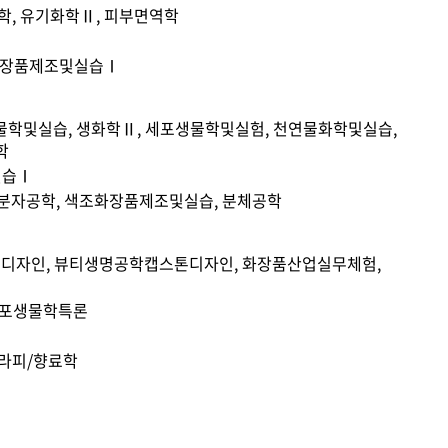
학, 유기화학Ⅱ, 피부면역학
초화장품제조및실습Ⅰ
물학및실습, 생화학Ⅱ, 세포생물학및실험, 천연물화학및실습,
학
실습Ⅰ
고분자공학, 색조화장품제조및실습, 분체공학
스톤디자인, 뷰티생명공학캡스톤디자인, 화장품산업실무체험,
 세포생물학특론
테라피/향료학