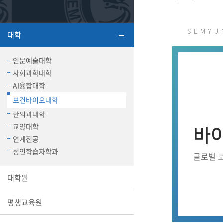
또꼬마김
학생복지
민송백일
세명교육
대학
대학원
시설이용
해카톤 경
대학소개
인문예술대학
평생교육
사회과학대학
AI융합대학
보건바이오대학
한의과대학
교양대학
산학협력 
바
연계전공
성인학습자학과
글로벌 
통학버스
대학원
평생교육원
국제교류
세명2030+
부속병원