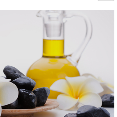
과
저널리즘연구소 소개
수업시간/결석계
건강생활학과(준비중)
심역량
구성원소개
전자출결
대학/대학원
스템공학
연구 및 자료실
강의건물 약자표시
공
출판물
성적
특별학점
학사지원
편의시설
교목/교화/교가
세명대 UI
대학현황
성적열람 및 정정,성적인정
편의점
상징물
심볼마크
교직원현황
대학생활
유급
학생식당
교가
로고타입
학생현황
학사경고
학생휴게실
전용색상
시설현황
연구/산학
학년/학기 재이수
서점
시그니처
요람집
마이크로디그리
학·석사연계과정
우편취급국
세명 캐릭터
기관/시설
마이크로디그리 안내
복사실
업무추진비 집행내역
등록금심의위원회
학적변동(휴학·복학·제적·재입학)
졸업(수료)
웰니스센터
력센터
기술사업화센터
중소기업산학협력센터
SMU Story
등록금심의위원회
휴학
졸업
65번가
등록금심의위원회 회의록
상시험센터(SMCTC)
ANCHOR사업단
복학
졸업연기
소통·공감
단양군어린이급식관리지원센터
자퇴
조기졸업
러스사업추진단
단양군농촌활성화지원센터
제적
졸업논문
, 금) 이용 안내
학교기업
재입학
학년별 수료학점
증제
홈페이지가이드
획 체계
교육 체계도
특성화 체계도