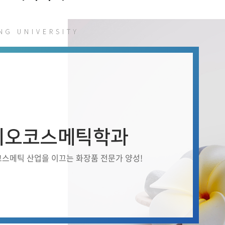
첨단바이오융합학
밥
인문사회과학연구소 소개
한의학연구소 소개
장
온라인접수시스템
건학이념
세명인재상
인재상과 5대핵
AI융합전공
연구소 조직
연구소 조직
스마트이차전지시
학술·연구활동 실적
학술·연구활동 실적
센서반도체융합전
논문집
논문집 검색
진대회
일반ㆍ경영행정복지대학원
저널리즘대학원
학생생활관
온라인접수시스템
보건진료소
체육시설
Why SMU
세명대 History
대학연혁
공지사항 및 자료실
2020년대
연구소소개
원
2010년대
연구소 조직
2000년대
학술·연구활동 실적
1990년대
논문집 검색
국내대학 학점교류
전과ㆍ복수(부)전공
1980년대
전과
예결산공고(감사보고)
적립금운용현황
산하기관
복수(부)전공
이오코스메틱학과
산학협력단
세명창업보육센터
지역협
예산공고
결산공고
도심관광활성화센터
화장품·건강기능식품 임
코스메틱 산업을 이끄는 화장품 전문가 양성!
대학평의원회
기금운용심의회
제천시어린이·사회복지급식관리지원센터
대학평의원회
기금운용심의회
제천시농촌협약지원센터
제천시농촌활력플
통학증(월 정기권) 이용 안내
통학버스 편도(월
대학평의원회 회의록
기금운용심의회 회의록
제천시탄소중립지원센터
학적부사항정정
교육과정
CHARM인
국내외 교류현황
해외프로그램
기본방향
비전 및 전략설정과정
발전계