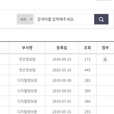
과
저널리즘연구소 소개
수업시간/결석계
심역량
구성원소개
전자출결
대학/대학원
스템공학
연구 및 자료실
강의건물 약자표시
검색어를 입력해주세요.
공
출판물
성적
특별학점
학사지원
편의시설
교목/교화/교가
세명대 UI
대학현황
성적열람 및 정정,성적인정
편의점
상징물
심볼마크
교직원현황
대학생활
유급
학생식당
교가
로고타입
학생현황
학사경고
학생휴게실
전용색상
시설현황
연구/산학
학년/학기 재이수
부서명
등록일
조회
첨부
서점
시그니처
요람집
마이크로디그리
학·석사연계과정
우편취급국
세명 캐릭터
기관/시설
전산정보팀
2024-09-23
172
마이크로디그리 안내
복사실
업무추진비 집행내역
등록금심의위원회
학적변동(휴학·복학·제적·재입학)
졸업(수료)
웰니스센터
력센터
기술사업화센터
중소기업산학협력센터
전산정보팀
2020-05-19
SMU Story
445
등록금심의위원회
휴학
졸업
65번가
등록금심의위원회 회의록
상시험센터(SMCTC)
ANCHOR사업단
복학
졸업연기
디지털정보원
2019-09-30
283
소통·공감
단양군어린이급식관리지원센터
자퇴
조기졸업
디지털정보원
2019-09-03
399
러스사업추진단
단양군농촌활성화지원센터
제적
졸업논문
, 금) 이용 안내
학교기업
재입학
학년별 수료학점
디지털정보원
2019-07-01
386
증제
홈페이지가이드
디지털정보원
2019-05-31
293
획 체계
교육 체계도
특성화 체계도