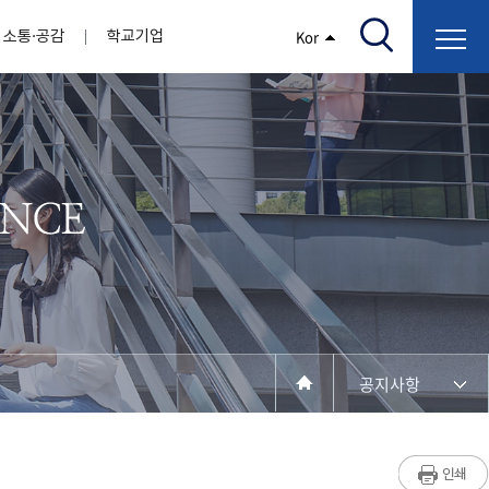
소통·공감
학교기업
Kor
/고지서출력/납부조회)
AI융합대학
부속기관
정보광장(자료실)
보건바이오대학
 기관
AI컴퓨터학부
간호학과
스마트IT학부
작업치료학과
지원
센터
대학일자리플러스센터
정보보호
학술저서발간 지원
장애학생지원센터
채용공고
인권센터
학습역량강화
, 회의록)
전기공학과
임상병리학과
개
소개
원과 친족관계에 있는 교직원 현황
전자공학과
바이오제약산업학부
경비 지원
부설연구소 학술회의 개최 경비 지원
취업진로상담
지원서비스
건축학과
바이오코스메틱학과
학생증발급
입학관리본부
수강신청
국제교류처
취ㆍ창업지원처
장애학생도우미
건설환경공학과
뷰티케어학과
수강신청
찾아오시는길
동물실험윤리위원회
환경에너지학과
바이오식품영양학부
제작학
동일과목전공인정
전기전자공학과
동물보건학과
세빈샵(온라인학생창업몰)
융합학
재수강
재난안전학과
생활체육학과
학생사회봉사
학생위원회
수강포기
학생생활관
보건진료소
예비군연대
보건안전공학과
반려동물산업학과
공지사항
계절학기
한의과대학
교양대학
연계전공
수강신청 장바구니 제도
자율전공학부
성인학습자학과
세명소개
라디오CM
출석/시험
라이프복지상담학과
저널리즘연구소
시험
건강생활학과
입학/취업