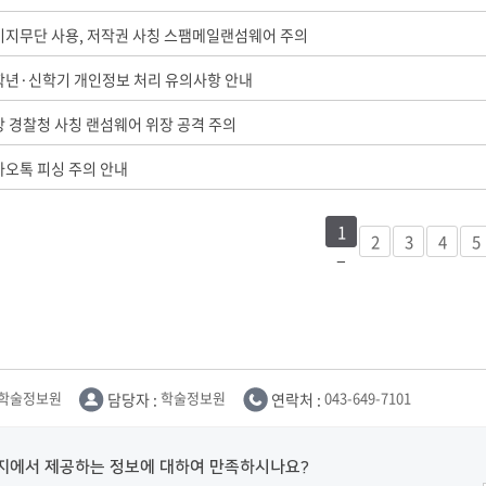
부속제천한방병원
부속충주한방병원
교환학생
교양교육 체계도
전공 체계도
비교과 
미지무단 사용, 저작권 사칭 스팸메일랜섬웨어 주의
해외어학연수
장학제도
장학금신청ㆍ지급
장학캘린
국외인턴십
기관
학년·신학기 개인정보 처리 유의사항 안내
교수노동조합
내
자기설계 해외배낭연수
캠퍼스투어
오시는길
통학버스 안내
 경찰청 사칭 랜섬웨어 위장 공격 주의
통학버스 운행안내
통학버스 출발장소
대학생 병무행정(군입영)
전역 후 복학
카오톡 피싱 주의 안내
서발급
대
1
예비군연대소개
전입신청안내
교육훈
2
3
4
5
실
TC)
ROTC란
학군단소개
uidance
전과/복수(부)·학생설계
학생설계전공 사례
ROTC제도란?
지휘관 소개
 안내 프
Q&A
제도의 특징
업무담당자 소개
임관식
학습활동
학술정보원
담당자 :
학술정보원
연락처 :
043-649-7101
소대장 생활
봉사활동
후보생 및 임관 후 혜택
예도
지에서 제공하는 정보에 대하여 만족하시나요?
교내교육 및 입영훈련
체육활동