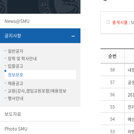
또꼬마김
학생복지
민송백일
세명교육
대학원
News@SMU
총게시물 :
5
시설이용
해카톤 경
대학소개
공지사항
평생교육
일반공지
순번
장학 및 학사안내
입찰공고
58
내
정보보호
산학협력 
57
공
채용공고
교원(강사,겸임교원포함)채용정보
56
2
행사안내
통학버스
55
전
보도자료
54
메
국제교류
Photo SMU
세명2030+
53
어
부속병원