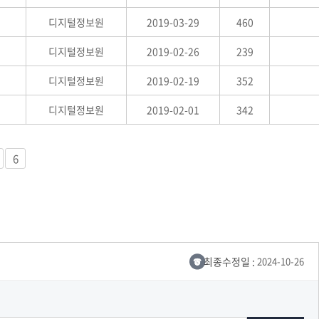
교육체계
디지털정보원
2019-03-29
460
더
국가장학금·학자금대출
디지털정보원
2019-02-26
239
디지털정보원
2019-02-19
352
국외여행/유학
병무관련사이트
디지털정보원
2019-02-01
342
련안내
훈련연기/보류안내
훈련장 안내
6
지원안내
공지사항
전공 관련
진로 컨설팅 우수사례
지원/선발절차
모집일정
전공·진로 안내영상
선발방법
최종수정일 :
2024-10-26
선발요소/배점
지원자격
세부선발방법