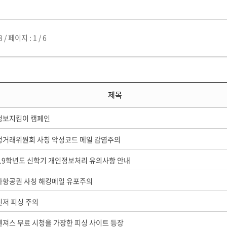
첨단바이오융합학
밥
인문사회과학연구소 소개
한의학연구소 소개
장
온라인접수시스템
건학이념
세명인재상
인재상과 5대핵
AI융합전공
연구소 조직
연구소 조직
스마트이차전지시
학술·연구활동 실적
학술·연구활동 실적
일반ㆍ경영행정복지대학원
저널리즘대학원
8
/
페이지 :
1 / 6
센서반도체융합전
논문집
논문집 검색
진대회
학생생활관
온라인접수시스템
보건진료소
체육시설
Why SMU
세명대 History
대학연혁
공지사항 및 자료실
원
2020년대
연구소소개
2010년대
연구소 조직
2000년대
학술·연구활동 실적
제목
1990년대
논문집 검색
국내대학 학점교류
전과ㆍ복수(부)전공
1980년대
정보지킴이 캠페인
전과
예결산공고(감사보고)
적립금운용현황
산하기관
복수(부)전공
산학협력단
세명창업보육센터
지역협
예산공고
정거래위원회 사칭 악성코드 메일 감염주의
결산공고
도심관광활성화센터
화장품·건강기능식품 임
019학년도 신학기 개인정보처리 유의사항 안내
대학평의원회
기금운용심의회
제천시어린이·사회복지급식관리지원센터
대학평의원회
기금운용심의회
자항공권 사칭 해킹메일 유포주의
제천시농촌협약지원센터
제천시농촌활력플
통학증(월 정기권) 이용 안내
통학버스 편도(월
대학평의원회 회의록
기금운용심의회 회의록
제천시탄소중립지원센터
신저 피싱 주의
학적부사항정정
교육과정
CHARM인
국내외 교류현황
해외프로그램
벤져스 무료 시청을 가장한 피싱 사이트 등장
기본방향
비전 및 전략설정과정
발전계