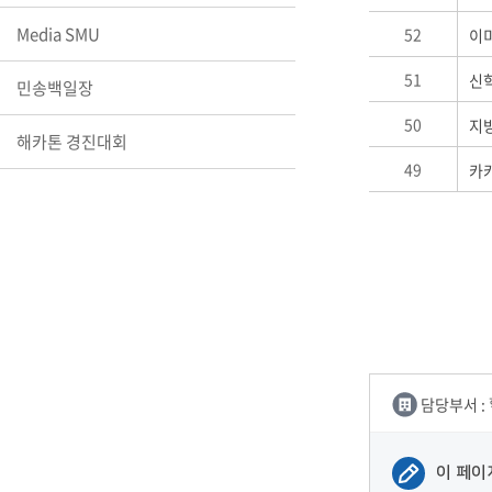
장학안내
Media SMU
52
이
기타 교내
51
신
민송백일장
캠퍼스안
학칙규정
50
지방
해카톤 경진대회
병무행정
49
카
제ㆍ증명
발전기금
예비군연
학사자료
학군단(RO
Career G
(전공·진로
로그램)
담당부서 :
이 페이