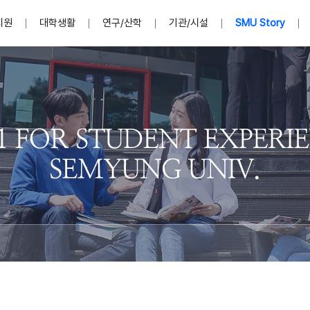
지원
대학생활
연구/산학
기관/시설
SMU Story
안내영상
단
표
MU
설립자발자취
입학홈페이지
인문예술대학
산학협력단 소개
이사장인사말
입학정보통합시스템(합격조회
연구지원
사회과학대학
지식재산권
법인소개
미디어콘텐츠창작학과
경찰학과
자매회사 및
외국어학부
행정학과
임원현황
지원
처
일반ㆍ경영행정복지대학원
학생상담/심리
교내학술연구비 지원
교육혁신·학생성공본부
일반공지
장학 및 학사안내
권익보호
국제학술지 논문게재 
대학혁신사업단
저널리즘대학원
사회봉사지원
입찰공고
아트앤산업디자인학과
법학과
이사회(개최
센터 및 조직소
실내디자인학과
부동산지적학과
학교법인 임
국제학술회의 참가경비 지원
교원(강사,겸임교원포함)채용정보
학술대회 참가
행사안내
규정집
시각·영상디자인학과
소방방재학과
onal
아
교직과정안내
교무연구처
기획실
학생처
연계전공
사무처
주요업무
패션디자인학과
경영학과
실
교직교육 목적 및 교육목표
연계전공안내
인사말
역대총장
봉사단운영
세명대학교 연구윤리
산학협력단
생명윤리위원회
공연예술학과
회계세무금융학과
이수안내
e-Book디자인ㆍ
제8,9대 총장 이용걸
영화웹툰애니메이션학과
글로벌물류학과
포츠 아카데
원처
취·창업지원처 소개
학생종합경력시스템
교직과목 해설
정밀의료인공지능
제6,7대 총장 김유성
미디어문화학부
호텔경영학과
업단
U
대학축제
학생자치기구
학생커뮤니티
신청서 다운로드
화장품생명융합학
학술정보원
학생활동
캠퍼스풍경
평생교육원
편집방송국
제5대 총장 김광림
관광경영학과
총학생회
천연물소재융합학
제4대 총장 염재선
항공서비스학과
eLap 다이
공자학원
총대의원회
제약바이오융합학
제3대 총장 권영우
광고홍보학과
MU
세명소식지
홍보동영상
홍보포스터
커뮤니티 연합회
AI천연물개발
초대학장 제1,2대 총장 김엽
사회복지학과
소
AI천연물콘텐츠
dLap 또
인문사회과학연구소
한의학연구소
상담심리학과