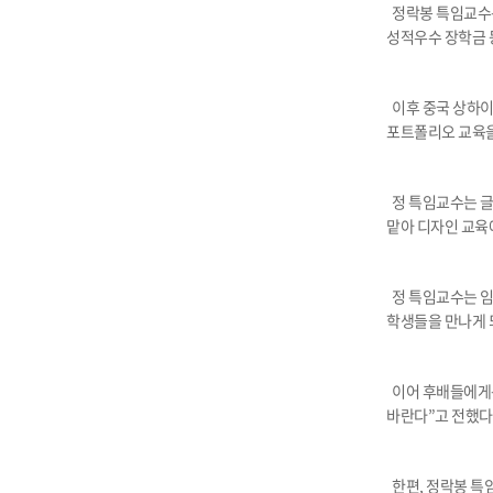
정락봉 특임교수는
성적우수 장학금 
IT지원안
이후 중국 상하이
포트폴리오 교육을
정 특임교수는 글
맡아 디자인 교육
정 특임교수는 임
학생들을 만나게 
이어 후배들에게는
바란다”고 전했다
한편, 정락봉 특