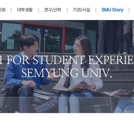
지원
대학생활
연구/산학
기관/시설
SMU Story
안내영상
단
표
MU
설립자발자취
입학홈페이지
인문예술대학
산학협력단 소개
이사장인사말
입학정보통합시스템(합격조회
연구지원
사회과학대학
지식재산권
법인소개
미디어콘텐츠창작학과
경찰학과
자매회사 및
외국어학부
행정학과
임원현황
지원
처
일반ㆍ경영행정복지대학원
학생상담/심리
교내학술연구비 지원
교육혁신·학생성공본부
일반공지
장학 및 학사안내
권익보호
국제학술지 논문게재 
대학혁신사업단
저널리즘대학원
사회봉사지원
입찰공고
아트앤산업디자인학과
법학과
이사회(개최
센터 및 조직소
실내디자인학과
부동산지적학과
학교법인 임
국제학술회의 참가경비 지원
교원(강사,겸임교원포함)채용정보
학술대회 참가
행사안내
규정집
시각·영상디자인학과
소방방재학과
onal
아
교직과정안내
교무연구처
기획실
학생처
연계전공
사무처
주요업무
패션디자인학과
경영학과
실
교직교육 목적 및 교육목표
연계전공안내
인사말
역대총장
봉사단운영
세명대학교 연구윤리
산학협력단
생명윤리위원회
공연예술학과
회계세무금융학과
이수안내
e-Book디자인ㆍ
제8,9대 총장 이용걸
영화웹툰애니메이션학과
글로벌물류학과
포츠 아카데
원처
취·창업지원처 소개
학생종합경력시스템
교직과목 해설
정밀의료인공지능
제6,7대 총장 김유성
미디어문화학부
호텔경영학과
업단
U
대학축제
학생자치기구
학생커뮤니티
신청서 다운로드
화장품생명융합학
학술정보원
학생활동
캠퍼스풍경
평생교육원
편집방송국
제5대 총장 김광림
관광경영학과
총학생회
천연물소재융합학
제4대 총장 염재선
항공서비스학과
eLap 다이
공자학원
총대의원회
제약바이오융합학
제3대 총장 권영우
광고홍보학과
MU
세명소식지
홍보동영상
홍보포스터
커뮤니티 연합회
AI천연물개발
초대학장 제1,2대 총장 김엽
사회복지학과
소
AI천연물콘텐츠
dLap 또
인문사회과학연구소
한의학연구소
상담심리학과