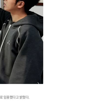
교육체계
더
국가장학금·학자금대출
국외여행/유학
병무관련사이트
련안내
훈련연기/보류안내
훈련장 안내
지원안내
공지사항
전공 관련
진로 컨설팅 우수사례
지원/선발절차
모집일정
전공·진로 안내영상
선발방법
선발요소/배점
로 임용했다고 밝혔다.
지원자격
세부선발방법