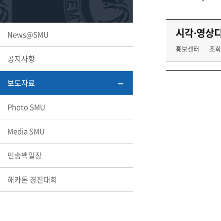
또꼬마김
학생복지
민송백일
세명교육
대학원
시각⋅영상디
News@SMU
시설이용
해카톤 경
대학소개
홍보센터
조회
공지사항
평생교육
보도자료
Photo SMU
산학협력 
Media SMU
민송백일장
통학버스
해카톤 경진대회
국제교류
세명2030+
부속병원