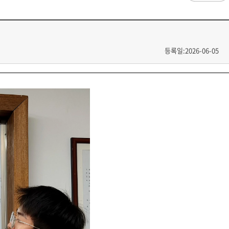
과
저널리즘연구소 소개
수업시간/결석계
심역량
구성원소개
전자출결
대학/대학원
스템공학
연구 및 자료실
강의건물 약자표시
공
출판물
성적
특별학점
학사지원
등록일:2026-06-05
편의시설
교목/교화/교가
세명대 UI
대학현황
성적열람 및 정정,성적인정
편의점
상징물
심볼마크
교직원현황
대학생활
유급
학생식당
교가
로고타입
학생현황
학사경고
학생휴게실
전용색상
시설현황
연구/산학
학년/학기 재이수
서점
시그니처
요람집
마이크로디그리
학·석사연계과정
우편취급국
세명 캐릭터
기관/시설
마이크로디그리 안내
복사실
업무추진비 집행내역
등록금심의위원회
학적변동(휴학·복학·제적·재입학)
졸업(수료)
웰니스센터
력센터
기술사업화센터
중소기업산학협력센터
SMU Story
등록금심의위원회
휴학
졸업
65번가
등록금심의위원회 회의록
상시험센터(SMCTC)
ANCHOR사업단
복학
졸업연기
소통·공감
단양군어린이급식관리지원센터
자퇴
조기졸업
러스사업추진단
단양군농촌활성화지원센터
제적
졸업논문
, 금) 이용 안내
학교기업
재입학
학년별 수료학점
증제
홈페이지가이드
획 체계
교육 체계도
특성화 체계도