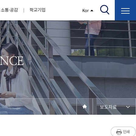
소통·공감
학교기업
Kor
/고지서출력/납부조회)
AI융합대학
부속기관
정보광장(자료실)
보건바이오대학
 기관
AI컴퓨터학부
간호학과
스마트IT학부
작업치료학과
지원
센터
대학일자리플러스센터
정보보호
학술저서발간 지원
장애학생지원센터
채용공고
인권센터
학습역량강화
, 회의록)
전기공학과
임상병리학과
개
소개
원과 친족관계에 있는 교직원 현황
전자공학과
바이오제약산업학부
경비 지원
부설연구소 학술회의 개최 경비 지원
취업진로상담
지원서비스
건축학과
바이오코스메틱학과
학생증발급
입학관리본부
수강신청
국제교류처
취ㆍ창업지원처
장애학생도우미
건설환경공학과
뷰티케어학과
수강신청
찾아오시는길
동물실험윤리위원회
환경에너지학과
바이오식품영양학부
제작학
동일과목전공인정
전기전자공학과
동물보건학과
세빈샵(온라인학생창업몰)
융합학
재수강
재난안전학과
생활체육학과
학생사회봉사
학생위원회
수강포기
학생생활관
보건진료소
예비군연대
보건안전공학과
반려동물산업학과
보도자료
계절학기
한의과대학
교양대학
연계전공
수강신청 장바구니 제도
자율전공학부
성인학습자학과
세명소개
라디오CM
출석/시험
라이프복지상담학과
저널리즘연구소
시험
건강생활학과
입학/취업