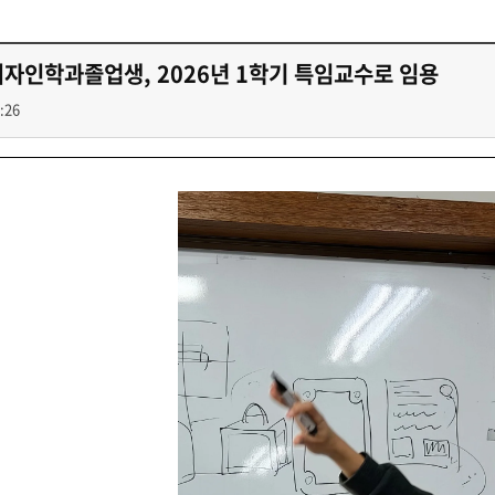
첨단바이오융합학
밥
인문사회과학연구소 소개
한의학연구소 소개
장
온라인접수시스템
건학이념
세명인재상
인재상과 5대핵
AI융합전공
연구소 조직
연구소 조직
스마트이차전지시
학술·연구활동 실적
학술·연구활동 실적
자인학과졸업생, 2026년 1학기 특임교수로 임용
일반ㆍ경영행정복지대학원
저널리즘대학원
센서반도체융합전
논문집
논문집 검색
진대회
:26
학생생활관
온라인접수시스템
보건진료소
체육시설
Why SMU
세명대 History
대학연혁
공지사항 및 자료실
원
2020년대
연구소소개
2010년대
연구소 조직
2000년대
학술·연구활동 실적
1990년대
논문집 검색
국내대학 학점교류
전과ㆍ복수(부)전공
1980년대
전과
예결산공고(감사보고)
적립금운용현황
산하기관
복수(부)전공
산학협력단
세명창업보육센터
지역협
예산공고
결산공고
도심관광활성화센터
화장품·건강기능식품 임
대학평의원회
기금운용심의회
제천시어린이·사회복지급식관리지원센터
대학평의원회
기금운용심의회
제천시농촌협약지원센터
제천시농촌활력플
통학증(월 정기권) 이용 안내
통학버스 편도(월
대학평의원회 회의록
기금운용심의회 회의록
제천시탄소중립지원센터
학적부사항정정
교육과정
CHARM인
국내외 교류현황
해외프로그램
기본방향
비전 및 전략설정과정
발전계