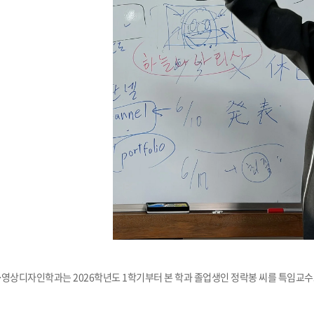
부속제천한방병원
부속충주한방병원
교환학생
교양교육 체계도
전공 체계도
비교과 
해외어학연수
장학제도
장학금신청ㆍ지급
장학캘린
국외인턴십
기관
교수노동조합
내
자기설계 해외배낭연수
캠퍼스투어
오시는길
통학버스 안내
통학버스 운행안내
통학버스 출발장소
대학생 병무행정(군입영)
전역 후 복학
서발급
대
예비군연대소개
전입신청안내
교육훈
실
TC)
ROTC란
학군단소개
uidance
전과/복수(부)·학생설계
학생설계전공 사례
ROTC제도란?
지휘관 소개
 안내 프
Q&A
제도의 특징
업무담당자 소개
임관식
학습활동
소대장 생활
봉사활동
영상디자인학과는 2026학년도 1학기부터 본 학과 졸업생인 정락봉 씨를 특임교수
후보생 및 임관 후 혜택
예도
교내교육 및 입영훈련
체육활동