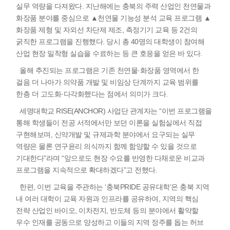
실무 역량을 다져왔다. 지난해에는 충북의 주력 산업인 천연물과
화장품 분야를 중심으로 ▲천연물 기능성 분석 교육 프로그램 ▲
화장품 제형 및 자외선 차단제 제조, 측정기기 교육 등 2건의
굵직한 프로그램을 진행했다. 당시 총 40명의 대학생이 참여해
산업 현장 밀착형 실습을 수료하는 등 큰 호응을 얻은 바 있다.
올해 추진되는 프로그램은 기존 천연물·화장품 영역에서 한
걸음 더 나아가 의약품 개발 및 비임상 단계까지 교육 범위를
한층 더 고도화·다각화했다는 점에서 의미가 크다.
세명대학교 RISE(ANCHOR) 사업단 관계자는 “이번 프로그램을
통해 학생들이 전공 서적에서만 보던 이론을 실험실에서 직접
구현해보며, 신약개발 및 규제과학 분야에서 요구되는 실무
역량은 물론 연구윤리 의식까지 함께 함양할 수 있을 것으로
기대한다”라며 “앞으로도 현장 수요를 반영한 다채로운 비교과
프로그램을 지속적으로 확대하겠다”고 전했다.
한편, 이번 교육을 주관하는 ‘충북PRIDE 공유대학’은 충북 지역
내 여러 대학이 교육 자원과 인프라를 공유하여, 지역의 핵심
전략 산업인 바이오, 이차전지, 반도체 등의 분야에서 활약할
우수 인재를 공동으로 양성하고 이들의 지역 정주를 돕는 허브