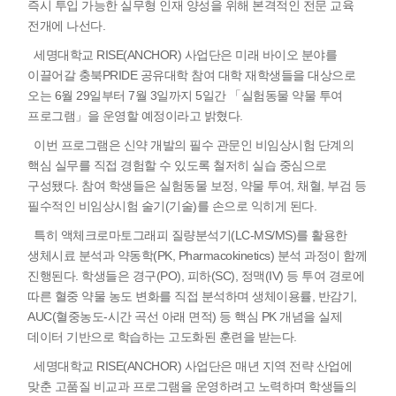
즉시 투입 가능한 실무형 인재 양성을 위해 본격적인 전문 교육
전개에 나선다.
세명대학교 RISE(ANCHOR) 사업단은 미래 바이오 분야를
이끌어갈 충북PRIDE 공유대학 참여 대학 재학생들을 대상으로
오는 6월 29일부터 7월 3일까지 5일간 「실험동물 약물 투여
프로그램」을 운영할 예정이라고 밝혔다.
이번 프로그램은 신약 개발의 필수 관문인 비임상시험 단계의
핵심 실무를 직접 경험할 수 있도록 철저히 실습 중심으로
구성됐다. 참여 학생들은 실험동물 보정, 약물 투여, 채혈, 부검 등
필수적인 비임상시험 술기(기술)를 손으로 익히게 된다.
특히 액체크로마토그래피 질량분석기(LC-MS/MS)를 활용한
생체시료 분석과 약동학(PK, Pharmacokinetics) 분석 과정이 함께
진행된다. 학생들은 경구(PO), 피하(SC), 정맥(IV) 등 투여 경로에
따른 혈중 약물 농도 변화를 직접 분석하며 생체이용률, 반감기,
AUC(혈중농도-시간 곡선 아래 면적) 등 핵심 PK 개념을 실제
데이터 기반으로 학습하는 고도화된 훈련을 받는다.
세명대학교 RISE(ANCHOR) 사업단은 매년 지역 전략 산업에
맞춘 고품질 비교과 프로그램을 운영하려고 노력하며 학생들의