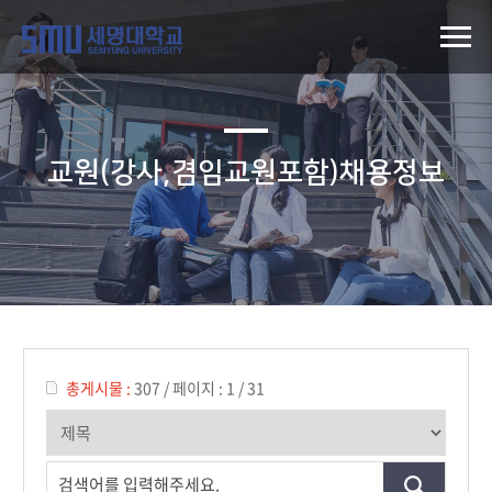
교원(강사,겸임교원포함)채용정보
총게시물 :
307
/
페이지 :
1 / 31
검색어를 입력해주세요.