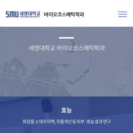
바이오코스메틱학과
세명대학교 바이오코스메틱학과
효능
화장품 소재의 미백, 주름개선 등 피부·효능 효과 연구