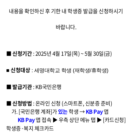
내용을 확인하신 후 기한 내 학생증 발급을 신청하시기
바랍니다.
■
신청기간
: 2025년 4월 17일(목) ~ 5월 30일(금)
신청대상
■
: 세명대학교 학생 (재학생/휴학생)
■
발급기관
: KB국민은행
■
신청방법
: 온라인 신청 (스마트폰, 신분증 준비)
가. [국민은행 계좌]가
있는
학생 →
KB Pay
앱
KB Pay
앱 접속 ▶ 우측 상단 메뉴 탭
▶ [카드신청]
학생증·복지 체크카드