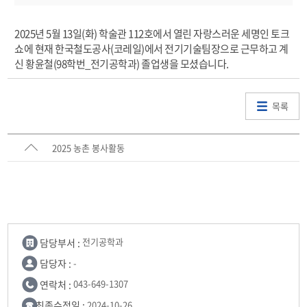
2025년 5월 13일(화) 학술관 112호에서 열린 자랑스러운 세명인 토크
쇼에 현재 한국철도공사(코레일)에서 전기기술팀장으로 근무하고 계
신 황윤철(98학번_전기공학과) 졸업생을 모셨습니다.
목록
2025 농촌 봉사활동
담당부서 :
전기공학과
담당자 :
-
연락처 :
043-649-1307
최종수정일 :
2024-10-26