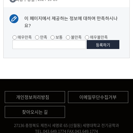
이 페이지에서 제공하는 정보에 대하여 만족하시나
요?
매우만족
만족
보통
불만족
매우불만족
개인정보처리방침
이메일무단수집거부
찾아오시는 길
27136 충청북도 제천시 세명로 65 (신월동) 세명대학교 전기공학과
TEL.043.649.1774
FAX.043.649.1774