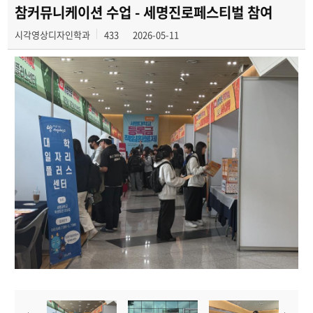
공모전
참커뮤니케이션 수업 - 세명진로페스티벌 참여
시각영상디자인학과
433
2026-05-11
학생 인터뷰