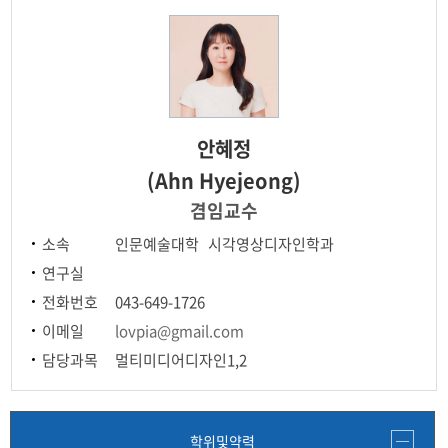
전공교육 체계도
AR·VR 연계전공
안혜정
(Ahn Hyejeong)
겸임교수
소속
인문예술대학 시각영상디자인학과
연구실
전화번호
043-649-1726
이메일
lovpia@gmail.com
담당과목
멀티미디어디자인1,2
학위및약력