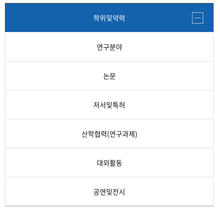
학위및약력
연구분야
논문
저서및특허
산학협력(연구과제)
대외활동
공연및전시