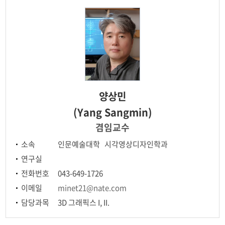
전공교육 체계도
AR·VR 연계전공
양상민
(Yang Sangmin)
겸임교수
소속
인문예술대학 시각영상디자인학과
연구실
전화번호
043-649-1726
이메일
minet21@nate.com
담당과목
3D 그래픽스 I, II.