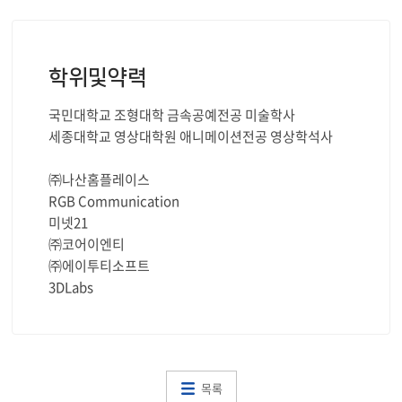
학위및약력
국민대학교 조형대학 금속공예전공 미술학사
세종대학교 영상대학원 애니메이션전공 영상학석사
㈜나산홈플레이스
RGB Communication
미넷21
㈜코어이엔티
㈜에이투티소프트
3DLabs
목록