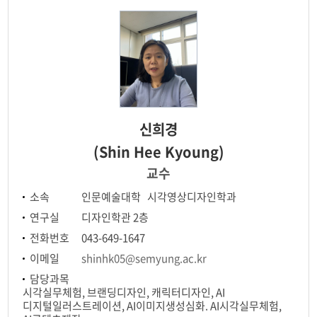
전공교육 체계도
AR·VR 연계전공
신희경
(Shin Hee Kyoung)
교수
소속
인문예술대학 시각영상디자인학과
연구실
디자인학관 2층
전화번호
043-649-1647
이메일
shinhk05@semyung.ac.kr
담당과목
시각실무체험, 브랜딩디자인, 캐릭터디자인, AI
디지털일러스트레이션, AI이미지생성심화. AI시각실무체험,