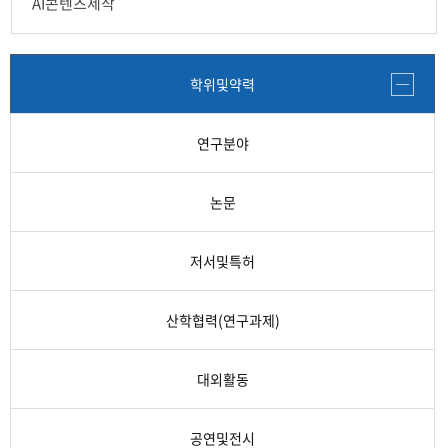
AI콘텐츠제작
학위및약력
연구분야
논문
저서및특허
산학협력(연구과제)
대외활동
공연및전시