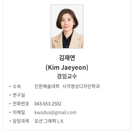
전공교육 체계도
AR·VR 연계전공
김재연
(Kim Jaeyeon)
겸임교수
소속
인문예술대학 시각영상디자인학과
연구실
전화번호
043-653-2502
이메일
kwodus@gmail.com
담당과목
모션 그래픽 I, II.