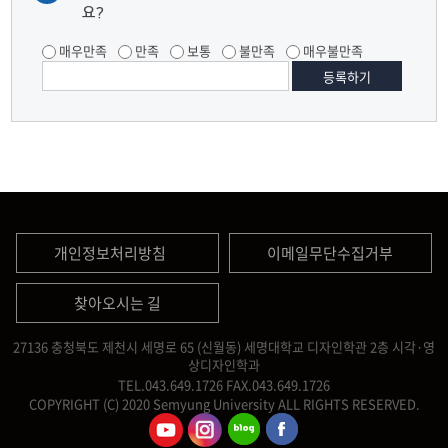
요?
매우만족
만족
보통
불만족
매우불만족
개인정보처리방침
이메일무단수집거부
찾아오시는 길
27136 충청북도 제천시 세명로 65 (신월동) 세명대학교 디자인학관 2층 시각·영
상디자인학과
TEL.043.649.1726
FAX.043.649.1726
COPYRIGHT (C) 2020 Semyung University ALL RIGHTS RESERVED.