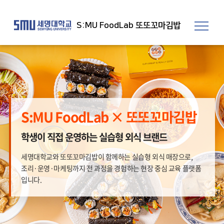
S:MU FoodLab 또또꼬마김밥
S:MU FoodLab × 또또꼬마김밥
학생이 직접 운영하는 실습형 외식 브랜드
세명대학교와 또또꼬마김밥이 함께하는 실습형 외식 매장으로,
조리·운영·마케팅까지 전 과정을 경험하는 현장 중심 교육 플랫폼
입니다.