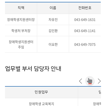
직책
이름
전화번호
장애학생지원센터장
차유진
043-649-1631
학생처 부처장
김인환
043-649-1141
장애학생지원센터
이요한
043-649-7075
주임
업무별 부서 담당자 안내
민원업무
담당
장애학생 교육복지
장애학생