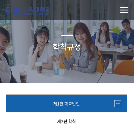
학칙규정
제1편 학교법인
제2편 학칙