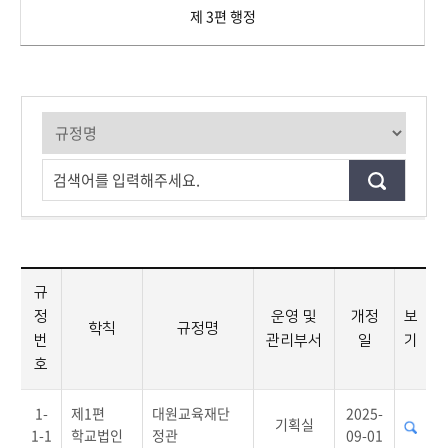
제 3편 행정
검색어를 입력해주세요.
규
정
운영 및
개정
보
학칙
규정명
번
관리부서
일
기
호
1-
제1편
대원교육재단
2025-
기획실
1-1
학교법인
정관
09-01