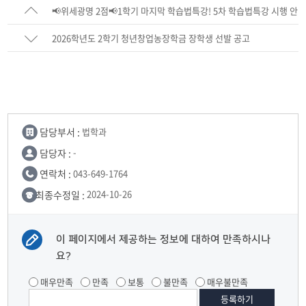
📢위세광명 2점📢1학기 마지막 학습법특강! 5차 학습법특강 시행 안
내
2026학년도 2학기 청년창업농장학금 장학생 선발 공고
담당부서 :
법학과
담당자 :
-
연락처 :
043-649-1764
최종수정일 :
2024-10-26
이 페이지에서 제공하는 정보에 대하여 만족하시나
요?
매우만족
만족
보통
불만족
매우불만족