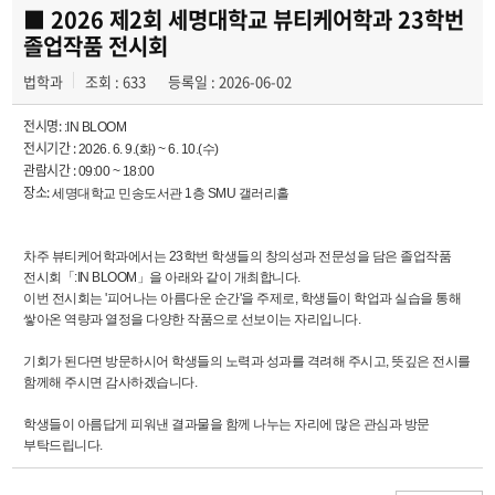
학과사진첩
■ 2026 제2회 세명대학교 뷰티케어학과 23학번
졸업작품 전시회
학과행사
법학과
조회 : 633
등록일 : 2026-06-02
동아리
전시명:
:IN BLOOM
전시기간 :
2026. 6. 9.(화) ~ 6. 10.(수)
학생회
관람시간 :
09:00 ~ 18:00
장소:
세명대학교 민송도서관 1층 SMU 갤러리홀
교우소식
차주 뷰티케어학과에서는 23학번 학생들의 창의성과 전문성을 담은 졸업작품
전시회「:IN BLOOM」을 아래와 같이 개최합니다.
이번 전시회는 '피어나는 아름다운 순간'을 주제로, 학생들이 학업과 실습을 통해
쌓아온 역량과 열정을 다양한 작품으로 선보이는 자리입니다.
기회가 된다면 방문하시어 학생들의 노력과 성과를 격려해 주시고, 뜻깊은 전시를
함께해 주시면 감사하겠습니다.
학생들이 아름답게 피워낸 결과물을 함께 나누는 자리에 많은 관심과 방문
부탁드립니다.