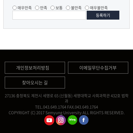
매우만족
만족
보통
불만족
매우불만족
개인정보처리방침
이메일무단수집거부
찾아오시는 길
27136 충청북도 제천시 세명로 65 (신월동) 세명대학교 사회과학관 432호 법학
과
TEL.043.649.1764
FAX.043.649.1764
COPYRIGHT (C) 2017 Semyung University ALL RIGHTS RESERVED.