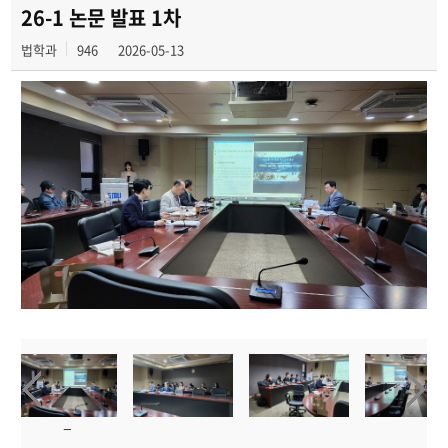
학과사진첩
26-1 논문 발표 1차
법학과
946
2026-05-13
학과행사
동아리
학생회
교우소식