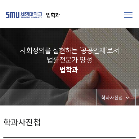
법학과
사회정의를 실현하는 ‘공공인재’로서
법률전문가 양성​
법학과
학과사진첩
공지사항
학과사진첩
취업정보