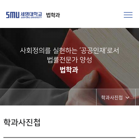
법학과
사회정의를 실현하는 ‘공공인재’로서
법률전문가 양성​
법학과
학과사진첩
공지사항
학과사진첩
취업정보