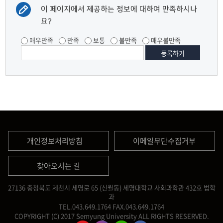
이 페이지에서 제공하는 정보에 대하여 만족하시나
요?
매우만족
만족
보통
불만족
매우불만족
개인정보처리방침
이메일무단수집거부
찾아오시는 길
27136 충청북도 제천시 세명로 65 (신월동) 세명대학교 사회과학관 432호 법학
과
TEL.043.649.1764
FAX.043.649.1764
COPYRIGHT (C) 2017 Semyung University ALL RIGHTS RESERVED.