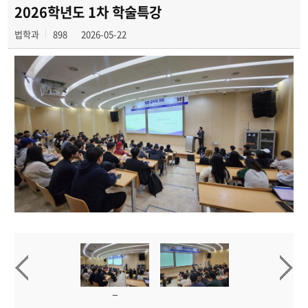
학과사진첩
2026학년도 1차 학술특강
법학과
898
2026-05-22
학과행사
동아리
학생회
교우소식