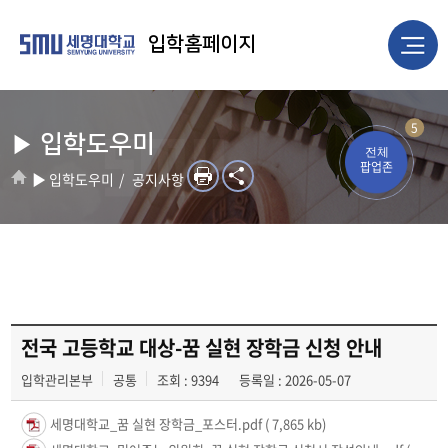
입학홈페이지
5
▶ 입학도우미
전체
팝업존
▶ 입학도우미
공지사항
전국 고등학교 대상-꿈 실현 장학금 신청 안내
입학관리본부
공통
조회 : 9394
등록일 : 2026-05-07
세명대학교_꿈 실현 장학금_포스터.pdf
( 7,865 kb)