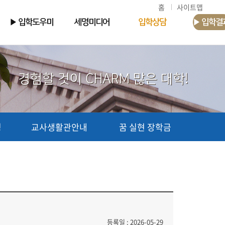
홈
사이트맵
▶ 입학도우미
세명미디어
입학상담
▶ 입학결
경험할 것이 CHARM 많은 대학!
청
교사생활관안내
꿈 실현 장학금
등록일 : 2026-05-29