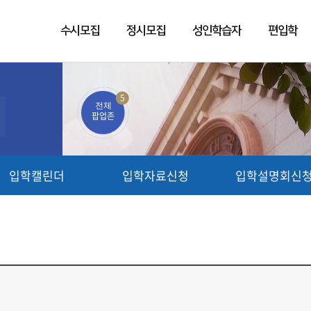
수시모집
정시모집
성인학습자
편입학
5
전체
팝업존
입학캘린더
입학자료신청
입학설명회신