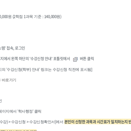
70,000
(2
1
: 140,000
)
원
학점
과목 기준
원
템' 접속, 로그인
이지에서 왼쪽 하단의 '수강신청 안내' 포틀릿에서
버튼 클릭
의 '수강신청(학부) 안내' 링크는 수강신청 직전에 표시됨]
< 바로가기
인
이지에서 '학사행정' 클릭
) >
>
]
본인이 신청한 과목과 시간표가 일치하는지 
수강
수강신청
수강신청확인서
에서