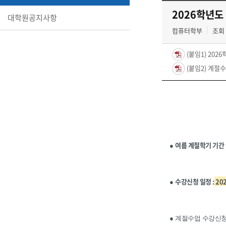
2026학년도
대학원공지사항
컴퓨터학부
조회 
(붙임1) 202
(붙임2) 계절수
여름 계절학기 기간
●
수강신청 일정
:
202
●
● 계절수업 수강신