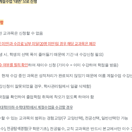
계절수업 '대면' 으로 진행
사항
 교과목은 신청할 수 없음
명 미만
)
과 수강료 납부 미달
(20
명 미만
)
일 경우 해당 교과목은 폐강
)
생 시, 학생의 선택 폭이 줄어들기 때문에 기간 내 수강신청 필요
수 여부를 필히 확인
하여 재이수 신청 (기이수 = 이미 수강하여 학점을 받음)
기 현재 수강 중인 과목은 성적처리가 완료되지 않았기 때문에 여름 계절수업 수강
)
강신청이 잘못되었을 경우, 학사관리팀에서 일괄 삭제함
점을 확인하여 졸업학점 취득에 착오가 없도록 하여야 함
타대학
(
이하 수학대학
)
에서 계절수업을 수강할 경우
,
,
할 수 있는 교과목의 범위는 경험교양(구 교양선택)
전공선택
일반선택만 가능
, 전공탐색경험(구
,
,
수)
학문기초)
전공필수
교직 교과목은 반드시 본교에서만 이수 