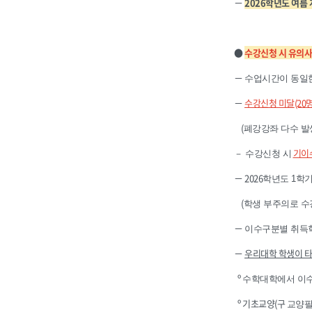
－
2026
학년도 여름 
●
수강신청 시 유의
－
수업시간이 동일한
－
수강신청 미달
(20
(
폐강강좌 다수 발
기이
－ 수강신청 시
－ 2026
학년도 1학
(
학생 부주의로 수
－
이수구분별 취득학
－
우리대학 학생이 
º
수학대학에서 이수
º 기초교양(구
교양필