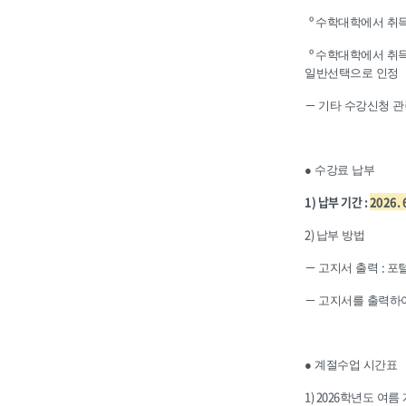
º
수학대학에서 취득
º
수학대학에서 취득
일반선택으로 인정
－
기타 수강신청 관
● 수강료 납부
1)
납부 기간
:
2026. 6
2)
납부 방법
－
:
고지서 출력
포
－
고지서를 출력하여
● 계절수업 시간표
1) 2026
학년도 여름