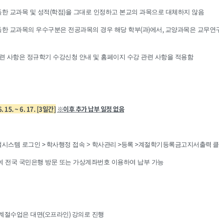
(
)
한 교과목 및 성적
학점
을 그대로 인정하고 본교의 과목으로 대체하지 않음
(
)
,
한 교과목의 우수구분은 전공과목의 경우 해당 학부
과
에서
교양과목은 교무연구
련 사항은 정규학기 수강신청 안내 및 홈페이지 수강 관련 사항을 적용함
. 15. ~ 6. 17.
[3
일간
]
※이후 추가 납부 일정 없음
>
>
>
털시스템 로그인
학사행정 접속 > 학사관리
등록
계절학기등록금고지서출력
클
 전국 국민은행 방문 또는 가상계좌번호 이용하여 납부 가능
)
 계절수업은 대면(오프라인
강의로 진행