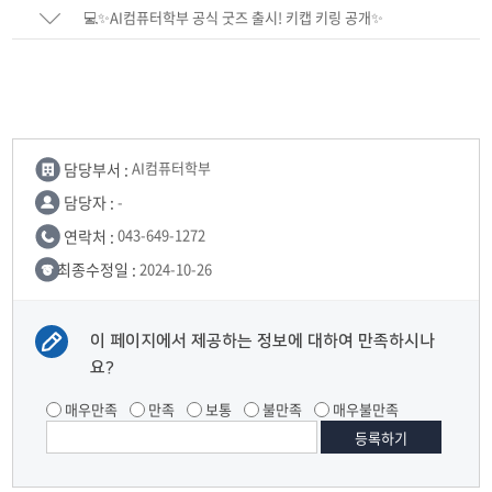
···AI 편향성 밝혀내
💻✨AI컴퓨터학부 공식 굿즈 출시! 키캡 키링 공개✨
담당부서 :
AI컴퓨터학부
담당자 :
-
연락처 :
043-649-1272
최종수정일 :
2024-10-26
이 페이지에서 제공하는 정보에 대하여 만족하시나
요?
매우만족
만족
보통
불만족
매우불만족