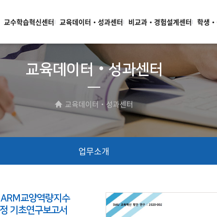
교수학습혁신센터
교육데이터‧성과센터
비교과‧경험설계센터
학생‧
교육데이터‧성과센터
교육데이터‧성과센터
업무소개
CHARM교양역량지수
과정 기초연구보고서