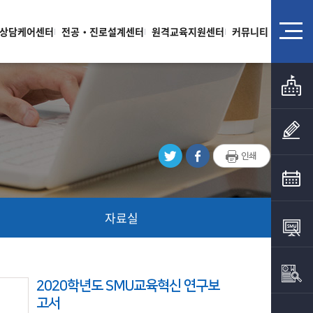
상담케어센터
전공‧진로설계센터
원격교육지원센터
커뮤니티
자료실
2020학년도 SMU교육혁신 연구보
고서