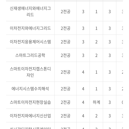
신재생에너지와에너지그
2전공
3
1
3
3
리드
이차전지와에너지그리드
2전공
3
1
3
3
이차전지응용제어시스템
2전공
3
2
3
3
스마트그리드공학
2전공
3
2
3
3
스마트이차전지캡스톤디
2전공
4
1
3
2
자인
에너지시스템수치해석
2전공
4
1
3
2
스마트이차전지현장실습
2전공
4
하계
3
0
이차전지와에너지신산업
2전공
4
2
3
3