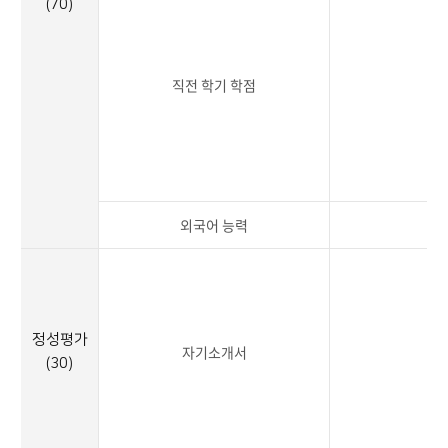
(70)
직전 학기 학점
2
외국어 능력
2
정성평가
자기소개서
3
(30)