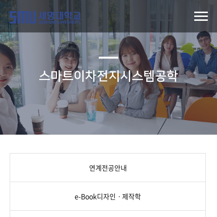
스마트이차전지시스템공학
연계전공안내
e-Book디자인ㆍ제작학