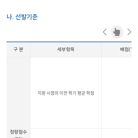
나. 선발기준
구 분
세부항목
배점(10
지원 시점의 이전 학기 평균 학점
3
정량점수