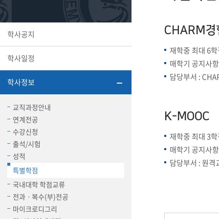
또꼬마김
학생복지
민송백일
세명교육
CHARM
학사공지
대학원
시설이용
해카톤 경
대학소개
재학중 최대 6학
학사일정
매학기 공지사항
평생교육
담당부서 : CHA
학사정보
교직과정안내
K-MOOC
연계전공
산학협력 
수강신청
재학중 최대 3학
출석/시험
매학기 공지사항
성적
담당부서 : 원격교
통학버스
특별학점
국내대학 학점교류
전과ㆍ복수(부)전공
국제교류
마이크로디그리
세명2030+
부속병원