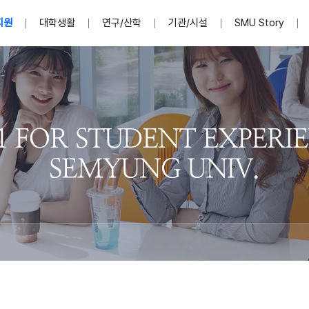
지원
대학생활
연구/산학
기관/시설
SMU Story
안내영상
단
표
MU
설립자발자취
입학홈페이지
인문예술대학
산학협력단 소개
이사장인사말
입학정보통합시스템(합격조회
연구지원
사회과학대학
지식재산권
법인소개
미디어콘텐츠창작학과
경찰학과
자매회사 및
외국어학부
행정학과
임원현황
지원
처
일반ㆍ경영행정복지대학원
학생상담/심리
교내학술연구비 지원
교육혁신·학생성공본부
일반공지
장학 및 학사안내
권익보호
국제학술지 논문게재 
대학혁신사업단
저널리즘대학원
사회봉사지원
입찰공고
아트앤산업디자인학과
법학과
이사회(개최
센터 및 조직소
실내디자인학과
부동산지적학과
학교법인 임
국제학술회의 참가경비 지원
교원(강사,겸임교원포함)채용정보
학술대회 참가
행사안내
규정집
시각·영상디자인학과
소방방재학과
onal
아
교직과정안내
교무연구처
기획실
학생처
연계전공
사무처
주요업무
패션디자인학과
경영학과
실
교직교육 목적 및 교육목표
연계전공안내
인사말
역대총장
봉사단운영
세명대학교 연구윤리
산학협력단
생명윤리위원회
공연예술학과
회계세무금융학과
이수안내
e-Book디자인ㆍ
제8,9대 총장 이용걸
영화웹툰애니메이션학과
글로벌물류학과
포츠 아카데
원처
취·창업지원처 소개
학생종합경력시스템
교직과목 해설
정밀의료인공지능
제6,7대 총장 김유성
미디어문화학부
호텔경영학과
업단
U
대학축제
학생자치기구
학생커뮤니티
신청서 다운로드
화장품생명융합학
학술정보원
학생활동
캠퍼스풍경
평생교육원
편집방송국
제5대 총장 김광림
관광경영학과
총학생회
천연물소재융합학
제4대 총장 염재선
항공서비스학과
eLap 다이
공자학원
총대의원회
제약바이오융합학
제3대 총장 권영우
광고홍보학과
MU
세명소식지
홍보동영상
홍보포스터
커뮤니티 연합회
AI천연물개발
초대학장 제1,2대 총장 김엽
사회복지학과
소
AI천연물콘텐츠
dLap 또
인문사회과학연구소
한의학연구소
상담심리학과