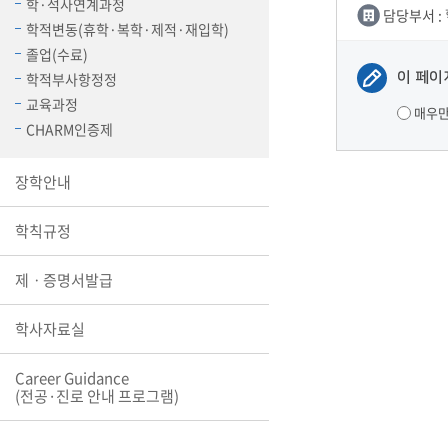
학·석사연계과정
담당부서 :
장학안내
학적변동(휴학·복학·제적·재입학)
졸업(수료)
기타 교내
이 페이
학적부사항정정
캠퍼스안
학칙규정
교육과정
매우
CHARM인증제
병무행정
제ㆍ증명
장학안내
발전기금
예비군연
학사자료
학칙규정
학군단(RO
제ㆍ증명서발급
Career G
(전공·진로
학사자료실
로그램)
Career Guidance
(전공·진로 안내 프로그램)