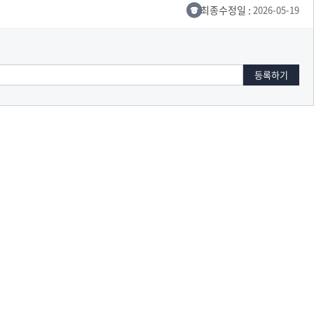
최종수정일 :
2026-05-19
교육체계
더
국가장학금·학자금대출
국외여행/유학
병무관련사이트
련안내
훈련연기/보류안내
훈련장 안내
지원안내
공지사항
전공 관련
진로 컨설팅 우수사례
지원/선발절차
모집일정
전공·진로 안내영상
선발방법
선발요소/배점
지원자격
세부선발방법