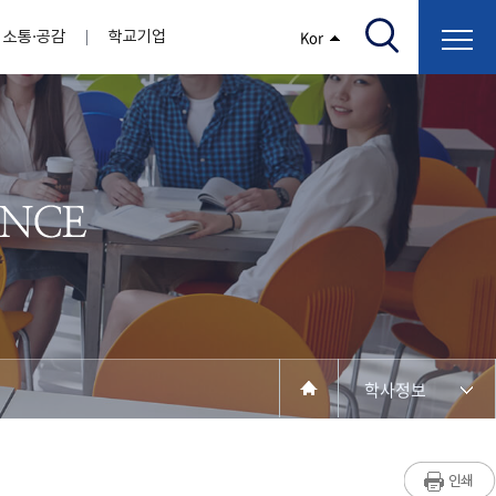
소통·공감
학교기업
Kor
/고지서출력/납부조회)
AI융합대학
부속기관
정보광장(자료실)
보건바이오대학
 기관
AI컴퓨터학부
간호학과
스마트IT학부
작업치료학과
지원
센터
대학일자리플러스센터
정보보호
학술저서발간 지원
장애학생지원센터
채용공고
인권센터
학습역량강화
, 회의록)
전기공학과
임상병리학과
개
소개
원과 친족관계에 있는 교직원 현황
전자공학과
바이오제약산업학부
경비 지원
부설연구소 학술회의 개최 경비 지원
취업진로상담
지원서비스
건축학과
바이오코스메틱학과
학생증발급
입학관리본부
수강신청
국제교류처
취ㆍ창업지원처
장애학생도우미
건설환경공학과
뷰티케어학과
수강신청
찾아오시는길
동물실험윤리위원회
환경에너지학과
바이오식품영양학부
제작학
동일과목전공인정
전기전자공학과
동물보건학과
세빈샵(온라인학생창업몰)
융합학
재수강
재난안전학과
생활체육학과
학생사회봉사
학생위원회
수강포기
학생생활관
보건진료소
예비군연대
보건안전공학과
반려동물산업학과
학사정보
계절학기
한의과대학
교양대학
연계전공
수강신청 장바구니 제도
자율전공학부
세명소개
라디오CM
출석/시험
성인학습자학과
저널리즘연구소
시험
라이프복지상담학과
입학/취업