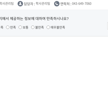
부속제천한방병원
부속충주한방병원
교환학생
학사관리팀
담당자 :
학사관리팀
연락처 :
043-649-7060
교양교육 체계도
전공 체계도
비교과 
해외어학연수
장학제도
장학금신청ㆍ지급
장학캘린
국외인턴십
기관
교수노동조합
지에서 제공하는 정보에 대하여 만족하시나요?
내
자기설계 해외배낭연수
캠퍼스투어
오시는길
통학버스 안내
만족
만족
보통
불만족
매우불만족
통학버스 운행안내
통학버스 출발장소
대학생 병무행정(군입영)
전역 후 복학
서발급
대
예비군연대소개
전입신청안내
교육훈
실
TC)
ROTC란
학군단소개
uidance
전과/복수(부)·학생설계
학생설계전공 사례
ROTC제도란?
지휘관 소개
 안내 프
Q&A
제도의 특징
업무담당자 소개
임관식
학습활동
소대장 생활
봉사활동
후보생 및 임관 후 혜택
예도
교내교육 및 입영훈련
체육활동