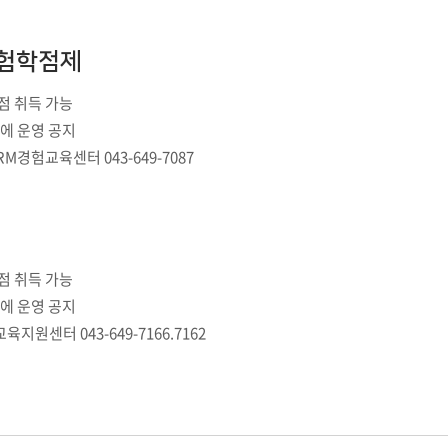
첨단바이오융합학
밥
인문사회과학연구소 소개
한의학연구소 소개
장
온라인접수시스템
건학이념
세명인재상
인재상과 5대핵
AI융합전공
연구소 조직
연구소 조직
스마트이차전지시
경험학점제
학술·연구활동 실적
학술·연구활동 실적
센서반도체융합전
논문집
논문집 검색
진대회
일반ㆍ경영행정복지대학원
저널리즘대학원
학생생활관
온라인접수시스템
보건진료소
체육시설
Why SMU
세명대 History
대학연혁
점 취득 가능
공지사항 및 자료실
2020년대
에 운영 공지
연구소소개
원
2010년대
RM경험교육센터 043-649-7087
연구소 조직
2000년대
학술·연구활동 실적
1990년대
논문집 검색
국내대학 학점교류
전과ㆍ복수(부)전공
1980년대
전과
예결산공고(감사보고)
적립금운용현황
산하기관
복수(부)전공
산학협력단
세명창업보육센터
지역협
예산공고
점 취득 가능
결산공고
도심관광활성화센터
화장품·건강기능식품 임
에 운영 공지
대학평의원회
기금운용심의회
제천시어린이·사회복지급식관리지원센터
육지원센터 043-649-7166.7162
대학평의원회
기금운용심의회
제천시농촌협약지원센터
제천시농촌활력플
통학증(월 정기권) 이용 안내
통학버스 편도(월
대학평의원회 회의록
기금운용심의회 회의록
제천시탄소중립지원센터
학적부사항정정
교육과정
CHARM인
국내외 교류현황
해외프로그램
기본방향
비전 및 전략설정과정
발전계