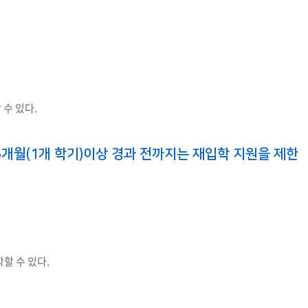
교육체계
더
국가장학금·학자금대출
국외여행/유학
병무관련사이트
수 있다.
련안내
훈련연기/보류안내
훈련장 안내
개월(1개 학기)이상 경과 전까지는 재입학 지원을 제한
지원안내
공지사항
전공 관련
진로 컨설팅 우수사례
지원/선발절차
모집일정
전공·진로 안내영상
선발방법
할 수 있다.
선발요소/배점
지원자격
세부선발방법