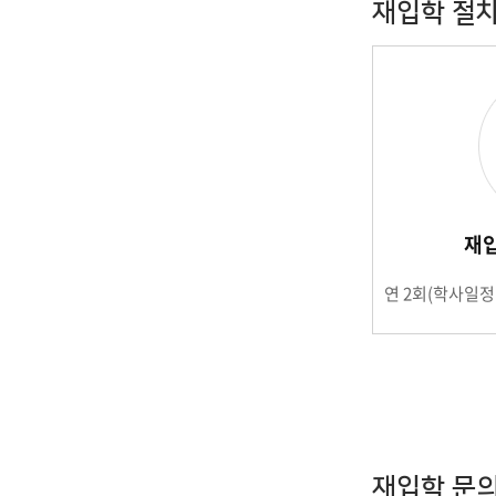
재입학 절
IT지원안
재
연 2회(학사일정
재입학 문