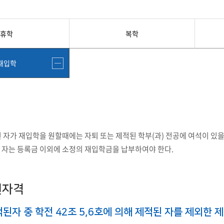
첨단바이오융합학
밥
인문사회과학연구소 소개
한의학연구소 소개
장
온라인접수시스템
건학이념
세명인재상
인재상과 5대핵
AI융합전공
연구소 조직
연구소 조직
스마트이차전지시
학술·연구활동 실적
학술·연구활동 실적
일반ㆍ경영행정복지대학원
저널리즘대학원
휴학
복학
센서반도체융합전
논문집
논문집 검색
진대회
학생생활관
온라인접수시스템
보건진료소
체육시설
Why SMU
세명대 History
대학연혁
공지사항 및 자료실
원
재입학
2020년대
연구소소개
2010년대
연구소 조직
2000년대
학술·연구활동 실적
1990년대
논문집 검색
국내대학 학점교류
전과ㆍ복수(부)전공
1980년대
전과
예결산공고(감사보고)
적립금운용현황
산하기관
복수(부)전공
 자가 재입학을 원할때에는 자퇴 또는 제적된 학부(과) 전공에 여석이 있을
산학협력단
세명창업보육센터
지역협
예산공고
 자는 등록금 이외에 소정의 재입학금을 납부하여야 한다.
결산공고
도심관광활성화센터
화장품·건강기능식품 임
대학평의원회
기금운용심의회
제천시어린이·사회복지급식관리지원센터
대학평의원회
기금운용심의회
제천시농촌협약지원센터
제천시농촌활력플
통학증(월 정기권) 이용 안내
통학버스 편도(월
대학평의원회 회의록
기금운용심의회 회의록
원자격
제천시탄소중립지원센터
학적부사항정정
교육과정
CHARM인
된자 중 학전 42조 5,6호에 의해 제적된 자를 제외한 
국내외 교류현황
해외프로그램
기본방향
비전 및 전략설정과정
발전계