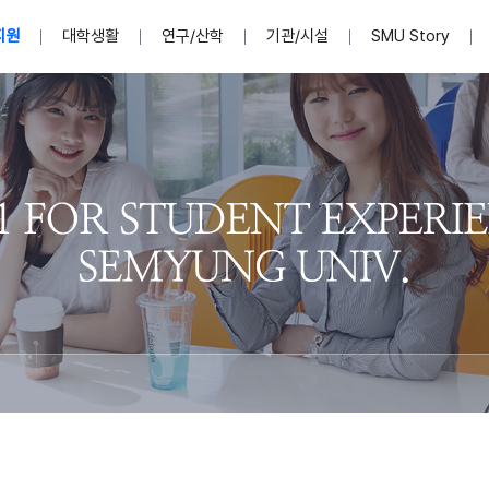
지원
대학생활
연구/산학
기관/시설
SMU Story
안내영상
단
표
MU
설립자발자취
입학홈페이지
인문예술대학
산학협력단 소개
이사장인사말
입학정보통합시스템(합격조회
연구지원
사회과학대학
지식재산권
법인소개
미디어콘텐츠창작학과
경찰학과
자매회사 및
외국어학부
행정학과
임원현황
지원
처
일반ㆍ경영행정복지대학원
학생상담/심리
교내학술연구비 지원
교육혁신·학생성공본부
일반공지
장학 및 학사안내
권익보호
국제학술지 논문게재 
대학혁신사업단
저널리즘대학원
사회봉사지원
입찰공고
아트앤산업디자인학과
법학과
이사회(개최
센터 및 조직소
실내디자인학과
부동산지적학과
학교법인 임
국제학술회의 참가경비 지원
교원(강사,겸임교원포함)채용정보
학술대회 참가
행사안내
규정집
시각·영상디자인학과
소방방재학과
onal
아
교직과정안내
교무연구처
기획실
학생처
연계전공
사무처
주요업무
패션디자인학과
경영학과
실
교직교육 목적 및 교육목표
연계전공안내
인사말
역대총장
봉사단운영
세명대학교 연구윤리
산학협력단
생명윤리위원회
공연예술학과
회계세무금융학과
이수안내
e-Book디자인ㆍ
제8,9대 총장 이용걸
영화웹툰애니메이션학과
글로벌물류학과
포츠 아카데
원처
취·창업지원처 소개
학생종합경력시스템
교직과목 해설
정밀의료인공지능
제6,7대 총장 김유성
미디어문화학부
호텔경영학과
업단
U
대학축제
학생자치기구
학생커뮤니티
신청서 다운로드
화장품생명융합학
학술정보원
학생활동
캠퍼스풍경
평생교육원
편집방송국
제5대 총장 김광림
관광경영학과
총학생회
천연물소재융합학
제4대 총장 염재선
항공서비스학과
eLap 다이
공자학원
총대의원회
제약바이오융합학
제3대 총장 권영우
광고홍보학과
MU
세명소식지
홍보동영상
홍보포스터
커뮤니티 연합회
AI천연물개발
초대학장 제1,2대 총장 김엽
사회복지학과
소
AI천연물콘텐츠
dLap 또
인문사회과학연구소
한의학연구소
상담심리학과