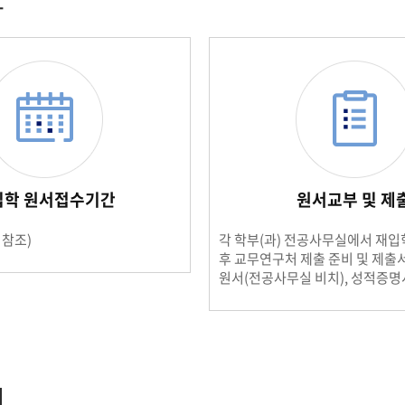
차
학군단 건물
내
SETOPIA
컴퓨터 실습실
디지털자료실
입학 원서접수기간
원서교부 및 제
 참조)
각 학부(과) 전공사무실에서 재입
후 교무연구처 제출 준비 및 제출서
원서(전공사무실 비치), 성적증명서
의