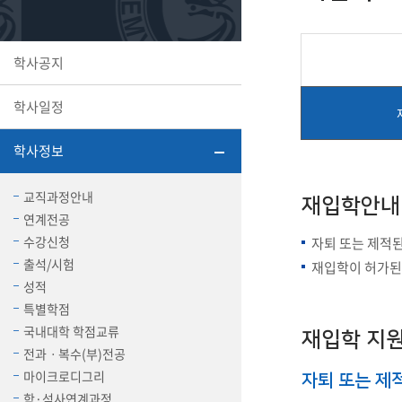
또꼬마김
학생복지
민송백일
세명교육
대학원
학사공지
시설이용
해카톤 경
대학소개
학사일정
평생교육
학사정보
교직과정안내
재입학안내
연계전공
산학협력 
수강신청
자퇴 또는 제적된
출석/시험
재입학이 허가된
성적
특별학점
통학버스
국내대학 학점교류
재입학 지
전과ㆍ복수(부)전공
국제교류
마이크로디그리
자퇴 또는 제적
세명2030+
부속병원
학·석사연계과정