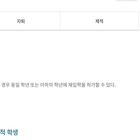
과
저널리즘연구소 소개
수업시간/결석계
심역량
구성원소개
전자출결
대학/대학원
스템공학
연구 및 자료실
강의건물 약자표시
자퇴
제적
공
출판물
성적
특별학점
학사지원
편의시설
교목/교화/교가
세명대 UI
대학현황
성적열람 및 정정,성적인정
편의점
상징물
심볼마크
교직원현황
대학생활
유급
학생식당
교가
로고타입
학생현황
학사경고
학생휴게실
전용색상
시설현황
연구/산학
학년/학기 재이수
서점
시그니처
요람집
마이크로디그리
학·석사연계과정
우편취급국
세명 캐릭터
기관/시설
마이크로디그리 안내
복사실
업무추진비 집행내역
등록금심의위원회
학적변동(휴학·복학·제적·재입학)
졸업(수료)
웰니스센터
 경우 동일 학년 또는 이하의 학년에 재입학을 허가할 수 있다.
력센터
기술사업화센터
중소기업산학협력센터
SMU Story
등록금심의위원회
휴학
졸업
65번가
등록금심의위원회 회의록
상시험센터(SMCTC)
ANCHOR사업단
복학
졸업연기
소통·공감
단양군어린이급식관리지원센터
자퇴
조기졸업
러스사업추진단
단양군농촌활성화지원센터
제적
졸업논문
, 금) 이용 안내
학교기업
재입학
학년별 수료학점
증제
홈페이지가이드
제적 학생
획 체계
교육 체계도
특성화 체계도