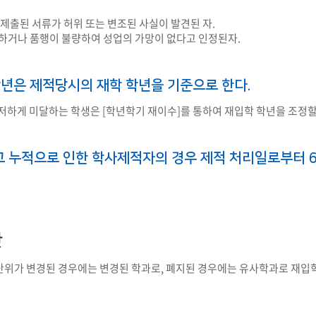
부속제천한방병원
부속충주한방병원
교환학생
교양교육 체계도
전공 체계도
비교과 
미 제출된 서류가 허위 또는 변조된 사실이 발견된 자.
해외어학연수
장학제도
장학금신청ㆍ지급
장학캘린
등하거나 품행이 불량하여 성업의 가망이 없다고 인정된자.
국외인턴십
기관
교수노동조합
내
자기설계 해외배낭연수
캠퍼스투어
오시는길
통학버스 안내
통학버스 운행안내
년은 제적당시의 재학 학년을 기준으로 한다.
통학버스 출발장소
대학생 병무행정(군입영)
전역 후 복학
저하게 미달하는 학생은 [학년학기 재이수]를 통하여 재입학 학년을 조정할 
서발급
대
예비군연대소개
전입신청안내
교육훈
고 누적으로 인한 학사제적자의 경우 제적 처리일로부터 6
실
TC)
ROTC란
학군단소개
uidance
전과/복수(부)·학생설계
학생설계전공 사례
ROTC제도란?
지휘관 소개
 안내 프
Q&A
한
제도의 특징
업무담당자 소개
임관식
학습활동
단위가 변경된 경우에는 변경된 학과로, 폐지된 경우에는 유사학과로 재입학
소대장 생활
봉사활동
후보생 및 임관 후 혜택
예도
교내교육 및 입영훈련
체육활동