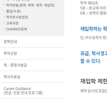
학칙 제42조
장학안내
학적변동(휴학·복학·제적·재입학)
5호 – 본교에 이
졸업(수료)
6호 – 성적이 열
기타 교내
학적부사항정정
캠퍼스안
학칙규정
교육과정
재입학하는 학
CHARM인증제
병무행정
단, 이수성적이 현
제ㆍ증명
장학안내
발전기금
예비군연
학칙규정
유급, 학사경
학사자료
할 수 있다.
제ㆍ증명서발급
학군단(RO
Career G
학사자료실
(전공·진로
재입학 제
로그램)
Career Guidance
제적 당시의 모집
(전공·진로 안내 프로그램)