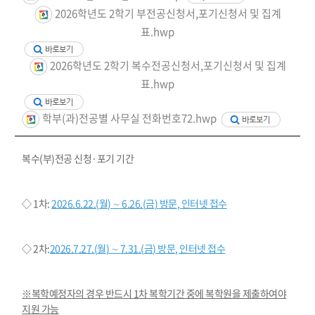
2026학년도 2학기 부전공신청서,포기신청서 및 집계
표.hwp
2026학년도 2학기 복수전공신청서,포기신청서 및 집계
표.hwp
학부(과)전공별 사무실 전화번호72.hwp
복수
(
부
)
전공 신청
·
포기 기간
◇
1
차
:
2026.6.22.(
월
)
∼
6.26.(
금
)
방문
,
인터넷 접수
◇ 2
차
:
2026.7.27.(
월
)
∼
7
.31.(
금
)
방문
,
인터넷 접수
※
복학예정자의 경우 반드시
1
차 복학기간 중에 복학원을 제출하여야
지원 가능