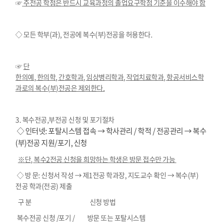
☞
주전공 학점은 반드시 교육과정의 졸업요구학점 기준을 이수해야 함
◇ 모든 학부
(
과
),
전공에 복수
(
부
)
전공을 허용한다
.
☞
단
한의예
,
한의학
,
간호학과
,
임상병리학과
,
작업치료학과
,
항공서비스학
과로의 복수
(
부
)
전공은 제외한다
.
3. 복수전공,부전공 신청 및 포기절차
◇ 인터넷
:
포탈시스템 접속 → 학사관리
/
학적
/
전공관리 → 복수
(
부
)
전공 지원
/
포기
,
신청
※단, 복수2전공 신청을 희망하는 학생은 방문 접수만 가능
◇ 방 문
:
신청서 작성 → 제
1
전공 학과장
,
지도교수 확인 → 복수
(
부
)
전공 학과
(
전공
)
제출
구 분
신청 방법
복수전공 신청
/
포기
/
방문 또는 포탈시스템