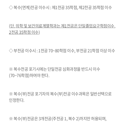
◇ 복수
(
연계
)
전공 이수시
:
제
1
전공
35
학점
,
제
2
전공
35
학점 이수
(
단
,
의학 및 보건의료계열학과는 제
1
전공은 단일졸업요구학점이수
,
2
전공
35
학점 이수
)
◇ 부전공 이수시
: 1
전공
70~80
학점 이수
,
부전공
21
학점 이상 이수
※ 복수전공 포기시에는 단일전공 심화과정을 반드시 이수
(70~76
학점
)
하여야 한다
.
※ 복수
(
부
)
전공 포기자의 복수
(
부
)
전공 이수과목은 일반선택으로
인정한다
.
※ 복수
(
부
)
전공은
3
개전공
(
주전공
1,
복수
2)
까지만 허용되며
,