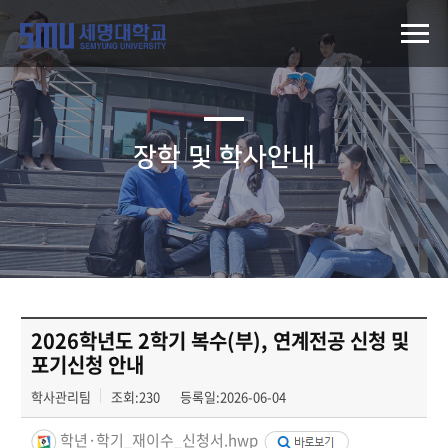
장학 및 학사안내
2026학년도 2학기 복수(부), 연계전공 신청 및
포기신청 안내
학사관리팀
조회:230
등록일:2026-06-04
학년·학기_재이수_신청서.hwp