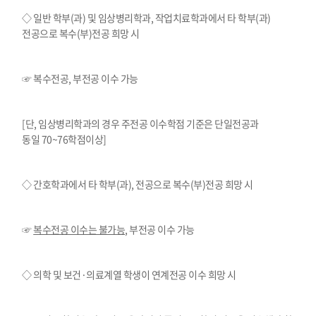
◇ 일반 학부
(
과
)
및 임상병리학과
,
작업치료학과에서 타 학부
(
과
)
전공으로 복수
(
부
)
전공 희망 시
☞ 복수전공
,
부전공 이수 가능
[
단
,
임상병리학과의 경우 주전공 이수학점 기준은 단일전공과
동일
70~76
학점이상
]
◇ 간호학과에서 타 학부
(
과
),
전공으로 복수
(
부
)
전공 희망 시
☞
복수전공 이수는 불가능
,
부전공 이수 가능
◇ 의학 및 보건
·
의료계열 학생이 연계전공 이수 희망 시