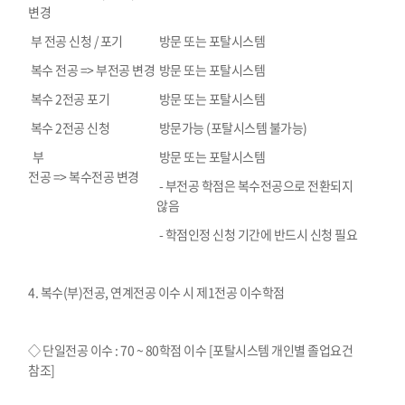
변경
부 전공 신청
/
포기
방문 또는 포탈시스템
복수 전공
=>
부전공 변경
방문 또는 포탈시스템
복수
2
전공 포기
방문 또는 포탈시스템
복수
2
전공 신청
방문가능
(
포탈시스템 불가능
)
부
방문 또는 포탈시스템
전공
=> 복수전공 변경
-
부전공 학점은 복수전공으로 전환되지
않음
-
학점인정 신청 기간에 반드시 신청 필요
4.
복수
(
부
)
전공
,
연계전공 이수 시 제
1
전공 이수학점
◇ 단일전공 이수
: 70 ~ 80
학점 이수
[
포탈시스템 개인별 졸업요건
참조
]