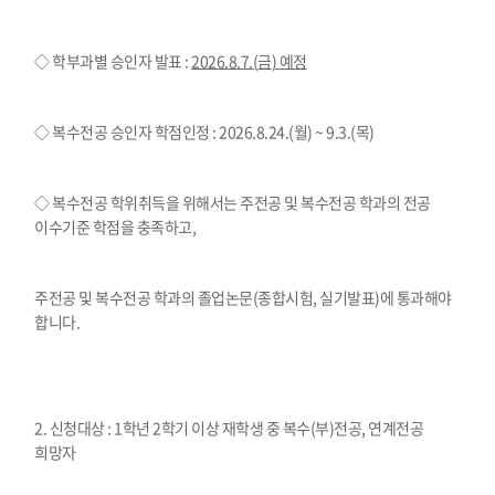
◇ 학부과별 승인자 발표
:
2026.8.7.(
금
)
예정
◇ 복수전공 승인자 학점인정
:
2026.8.24.(월) ~ 9.3.(목)
◇ 복수전공 학위취득을 위해서는 주전공 및 복수전공 학과의 전공
이수기준 학점을 충족하고
,
주전공 및 복수전공 학과의 졸업논문
(
종합시험
,
실기발표
)
에 통과해야
합니다
.
2.
신청대상
:
1
학년
2
학기 이상 재학생
중 복수
(
부
)
전공
,
연계전공
희망자