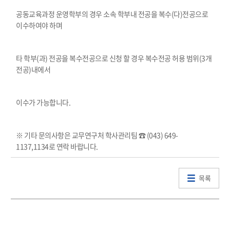
공동교육과정 운영학부의 경우 소속 학부내 전공을 복수
(
다
)
전공으로
이수하여야 하며
타 학부
(
과
)
전공을 복수전공으로 신청 할 경우 복수전공 허용 범위
(3
개
전공
)
내에서
이수가 가능합니다
.
※ 기타 문의사항은 교무연구처 학사관리팀 ☎
(043) 649-
1137,1134
로 연락 바랍니다
.
목록