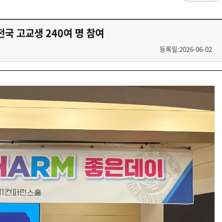
과
저널리즘연구소 소개
수업시간/결석계
심역량
구성원소개
전자출결
대학/대학원
스템공학
연구 및 자료실
강의건물 약자표시
전국 고교생 240여 명 참여
공
출판물
성적
특별학점
학사지원
등록일:2026-06-02
편의시설
교목/교화/교가
세명대 UI
대학현황
성적열람 및 정정,성적인정
편의점
상징물
심볼마크
교직원현황
대학생활
유급
학생식당
교가
로고타입
학생현황
학사경고
학생휴게실
전용색상
시설현황
연구/산학
학년/학기 재이수
서점
시그니처
요람집
마이크로디그리
학·석사연계과정
우편취급국
세명 캐릭터
기관/시설
마이크로디그리 안내
복사실
업무추진비 집행내역
등록금심의위원회
학적변동(휴학·복학·제적·재입학)
졸업(수료)
웰니스센터
력센터
기술사업화센터
중소기업산학협력센터
SMU Story
등록금심의위원회
휴학
졸업
65번가
등록금심의위원회 회의록
상시험센터(SMCTC)
ANCHOR사업단
복학
졸업연기
소통·공감
단양군어린이급식관리지원센터
자퇴
조기졸업
러스사업추진단
단양군농촌활성화지원센터
제적
졸업논문
, 금) 이용 안내
학교기업
재입학
학년별 수료학점
증제
홈페이지가이드
획 체계
교육 체계도
특성화 체계도