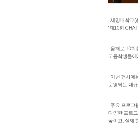
IT지원안
세명대학교(총
‘제10회 C
올해로 10회
고등학생들에게
이번 행사에는 
운영되는 대규
주요 프로그램
다양한 프로그
높이고, 실제