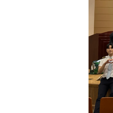
장학안내
기타 교내
캠퍼스안
학칙규정
병무행정
제ㆍ증명
발전기금
예비군연
학사자료
학군단(RO
Career G
(전공·진로
로그램)