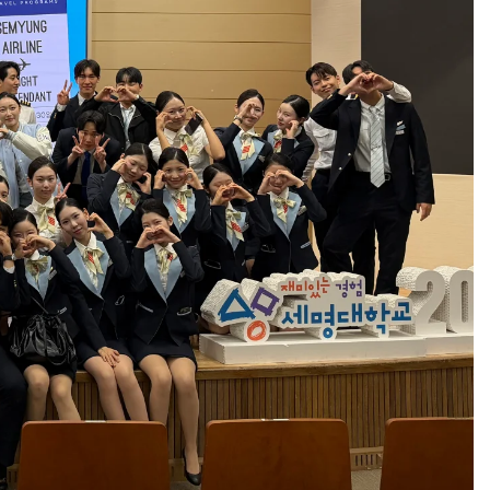
교육체계
더
국가장학금·학자금대출
국외여행/유학
병무관련사이트
련안내
훈련연기/보류안내
훈련장 안내
지원안내
공지사항
전공 관련
진로 컨설팅 우수사례
지원/선발절차
모집일정
전공·진로 안내영상
선발방법
선발요소/배점
지원자격
세부선발방법