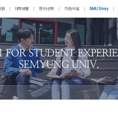
지원
대학생활
연구/산학
기관/시설
SMU Story
안내영상
단
표
MU
설립자발자취
입학홈페이지
인문예술대학
산학협력단 소개
이사장인사말
입학정보통합시스템(합격조회
연구지원
사회과학대학
지식재산권
법인소개
미디어콘텐츠창작학과
경찰학과
자매회사 및
외국어학부
행정학과
임원현황
지원
처
일반ㆍ경영행정복지대학원
학생상담/심리
교내학술연구비 지원
교육혁신·학생성공본부
일반공지
장학 및 학사안내
권익보호
국제학술지 논문게재 
대학혁신사업단
저널리즘대학원
사회봉사지원
입찰공고
아트앤산업디자인학과
법학과
이사회(개최
센터 및 조직소
실내디자인학과
부동산지적학과
학교법인 임
국제학술회의 참가경비 지원
교원(강사,겸임교원포함)채용정보
학술대회 참가
행사안내
규정집
시각·영상디자인학과
소방방재학과
onal
아
교직과정안내
교무연구처
기획실
학생처
연계전공
사무처
주요업무
패션디자인학과
경영학과
실
교직교육 목적 및 교육목표
연계전공안내
인사말
역대총장
봉사단운영
세명대학교 연구윤리
산학협력단
생명윤리위원회
공연예술학과
회계세무금융학과
이수안내
e-Book디자인ㆍ
제8,9대 총장 이용걸
영화웹툰애니메이션학과
글로벌물류학과
포츠 아카데
원처
취·창업지원처 소개
학생종합경력시스템
교직과목 해설
정밀의료인공지능
제6,7대 총장 김유성
미디어문화학부
호텔경영학과
업단
U
대학축제
학생자치기구
학생커뮤니티
신청서 다운로드
화장품생명융합학
학술정보원
학생활동
캠퍼스풍경
평생교육원
편집방송국
제5대 총장 김광림
관광경영학과
총학생회
천연물소재융합학
제4대 총장 염재선
항공서비스학과
eLap 다이
공자학원
총대의원회
제약바이오융합학
제3대 총장 권영우
광고홍보학과
MU
세명소식지
홍보동영상
홍보포스터
커뮤니티 연합회
AI천연물개발
초대학장 제1,2대 총장 김엽
사회복지학과
소
AI천연물콘텐츠
dLap 또
인문사회과학연구소
한의학연구소
상담심리학과