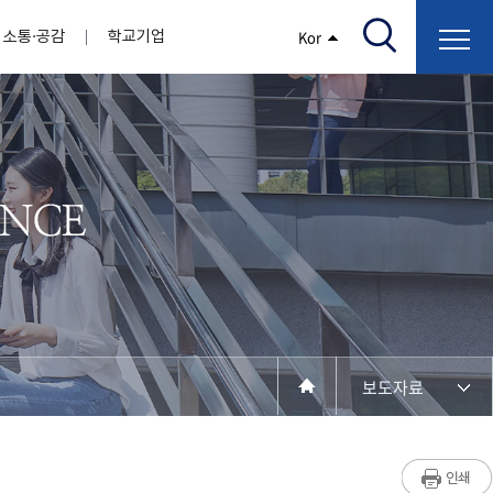
소통·공감
학교기업
Kor
/고지서출력/납부조회)
AI융합대학
부속기관
정보광장(자료실)
보건바이오대학
 기관
AI컴퓨터학부
간호학과
스마트IT학부
작업치료학과
지원
센터
대학일자리플러스센터
정보보호
학술저서발간 지원
장애학생지원센터
채용공고
인권센터
학습역량강화
, 회의록)
전기공학과
임상병리학과
개
소개
원과 친족관계에 있는 교직원 현황
전자공학과
바이오제약산업학부
경비 지원
부설연구소 학술회의 개최 경비 지원
취업진로상담
지원서비스
건축학과
바이오코스메틱학과
학생증발급
입학관리본부
수강신청
국제교류처
취ㆍ창업지원처
장애학생도우미
건설환경공학과
뷰티케어학과
수강신청
찾아오시는길
동물실험윤리위원회
환경에너지학과
바이오식품영양학부
제작학
동일과목전공인정
전기전자공학과
동물보건학과
세빈샵(온라인학생창업몰)
융합학
재수강
재난안전학과
생활체육학과
학생사회봉사
학생위원회
수강포기
학생생활관
보건진료소
예비군연대
보건안전공학과
반려동물산업학과
보도자료
계절학기
한의과대학
교양대학
연계전공
수강신청 장바구니 제도
자율전공학부
성인학습자학과
세명소개
라디오CM
출석/시험
라이프복지상담학과
저널리즘연구소
시험
건강생활학과
입학/취업