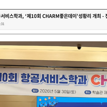
첨단바이오융합학
밥
인문사회과학연구소 소개
한의학연구소 소개
장
온라인접수시스템
건학이념
세명인재상
인재상과 5대핵
AI융합전공
연구소 조직
연구소 조직
스마트이차전지시
학술·연구활동 실적
학술·연구활동 실적
서비스학과, ‘제10회 CHARM좋은데이’성황리 개최 - 
일반ㆍ경영행정복지대학원
저널리즘대학원
센서반도체융합전
논문집
논문집 검색
진대회
:31
학생생활관
온라인접수시스템
보건진료소
체육시설
Why SMU
세명대 History
대학연혁
공지사항 및 자료실
원
2020년대
연구소소개
2010년대
연구소 조직
2000년대
학술·연구활동 실적
1990년대
논문집 검색
국내대학 학점교류
전과ㆍ복수(부)전공
1980년대
전과
예결산공고(감사보고)
적립금운용현황
산하기관
복수(부)전공
산학협력단
세명창업보육센터
지역협
예산공고
결산공고
도심관광활성화센터
화장품·건강기능식품 임
대학평의원회
기금운용심의회
제천시어린이·사회복지급식관리지원센터
대학평의원회
기금운용심의회
제천시농촌협약지원센터
제천시농촌활력플
통학증(월 정기권) 이용 안내
통학버스 편도(월
대학평의원회 회의록
기금운용심의회 회의록
제천시탄소중립지원센터
학적부사항정정
교육과정
CHARM인
국내외 교류현황
해외프로그램
기본방향
비전 및 전략설정과정
발전계