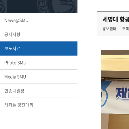
또꼬마김
학생복지
민송백일
세명교육
대학원
세명대 항공
News@SMU
시설이용
해카톤 경
대학소개
홍보센터
조회
공지사항
평생교육
보도자료
Photo SMU
산학협력 
Media SMU
민송백일장
통학버스
해카톤 경진대회
국제교류
세명2030+
부속병원