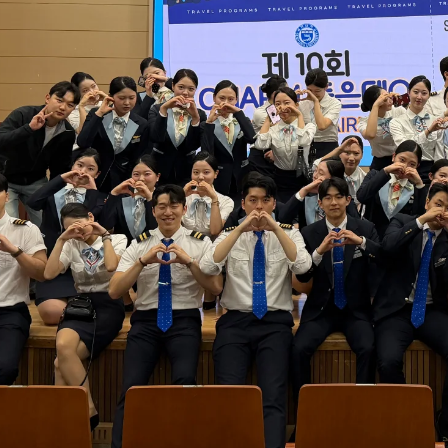
부속제천한방병원
부속충주한방병원
교환학생
교양교육 체계도
전공 체계도
비교과 
해외어학연수
장학제도
장학금신청ㆍ지급
장학캘린
국외인턴십
기관
교수노동조합
내
자기설계 해외배낭연수
캠퍼스투어
오시는길
통학버스 안내
통학버스 운행안내
통학버스 출발장소
대학생 병무행정(군입영)
전역 후 복학
서발급
대
예비군연대소개
전입신청안내
교육훈
실
TC)
ROTC란
학군단소개
uidance
전과/복수(부)·학생설계
학생설계전공 사례
ROTC제도란?
지휘관 소개
 안내 프
Q&A
제도의 특징
업무담당자 소개
임관식
학습활동
소대장 생활
봉사활동
후보생 및 임관 후 혜택
예도
교내교육 및 입영훈련
체육활동